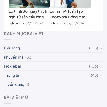
Lộ trình 30 ngày thích
Lộ Trình 4 Tuần Tập
nghi từ sân cầu lông
Footwork Bóng Ma:
ngoài trời lên sân trong
Cải Thiện Tốc Độ
•
•
nghihuutr
04/04/2026
nghihuutr
02/04/2026
nhà
DANH MỤC BÀI VIẾT
Cầu lông
(103)
Khuyến mãi
(83)
Pickleball
(106)
Thông tin
(43)
Tuyển dụng
(1)
BÀI VIẾT MỚI