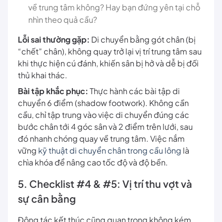
về trung tâm không? Hay bạn đứng yên tại chỗ
nhìn theo quả cầu?
Lỗi sai thường gặp:
Di chuyển bằng gót chân (bị
“chết” chân), không quay trở lại vị trí trung tâm sau
khi thực hiện cú đánh, khiến sân bị hở và dễ bị đối
thủ khai thác.
Bài tập khắc phục:
Thực hành các bài tập di
chuyển 6 điểm (shadow footwork). Không cần
cầu, chỉ tập trung vào việc di chuyển đúng các
bước chân tới 4 góc sân và 2 điểm trên lưới, sau
đó nhanh chóng quay về trung tâm. Việc nắm
vững
kỹ thuật di chuyển chân trong cầu lông
là
chìa khóa để nâng cao tốc độ và độ bền.
5. Checklist #4 & #5: Vị trí thu vợt và
sự cân bằng
Động tác kết thúc cũng quan trọng không kém.