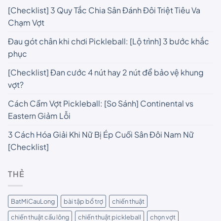
[Checklist] 3 Quy Tắc Chia Sân Đánh Đôi Triệt Tiêu Va
Chạm Vợt
Đau gót chân khi chơi Pickleball: [Lộ trình] 3 bước khắc
phục
[Checklist] Đan cước 4 nút hay 2 nút để bảo vệ khung
vợt?
Cách Cầm Vợt Pickleball: [So Sánh] Continental vs
Eastern Giảm Lỗi
3 Cách Hóa Giải Khi Nữ Bị Ép Cuối Sân Đôi Nam Nữ
[Checklist]
THẺ
BatMiCauLong
bài tập bổ trợ
chiến thuật
chiến thuật cầu lông
chiến thuật pickleball
chọn vợt