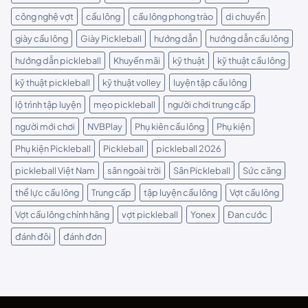
công nghệ vợt
cầu lông
cầu lông phong trào
di chuyển
giày cầu lông
Giày Pickleball
hướng dẫn
hướng dẫn cầu lông
hướng dẫn pickleball
Khuyến mãi
kỹ thuật
kỹ thuật cầu lông
kỹ thuật pickleball
kỹ thuật volley
luyện tập cầu lông
lộ trình tập luyện
mẹo pickleball
người chơi trung cấp
người mới chơi
NVBPlay
Phụ kiên cầu lông
Phụ kiện
Phụ kiện Pickleball
Pickleball
pickleball 2026
pickleball Việt Nam
sân ngoài trời
Sân Pickleball
Sức căng
thể lực cầu lông
Trung cấp
tập luyện cầu lông
Vợt cầu lông
Vợt cầu lông chính hãng
vợt pickleball
Yonex
Đan cước
đánh đôi
đánh đơn