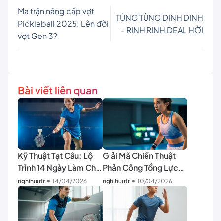
Ma trận nâng cấp vợt
TÙNG TÙNG DINH DINH
Pickleball 2025: Lên đời
– RINH RINH DEAL HỜI
vợt Gen 3?
Bài viết liên quan
Kỹ Thuật Tạt Cầu: Lộ
Giải Mã Chiến Thuật
Trình 14 Ngày Làm Chủ
Phản Công Tổng Lực
Phản Xạ Đánh Đôi
Từ Super 1000 [2026]
•
•
nghihuutr
14/04/2026
nghihuutr
10/04/2026