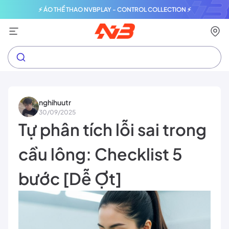
⚡ ÁO THỂ THAO NVBPLAY - CONTROL COLLECTION ⚡
nghihuutr
30/09/2025
Tự phân tích lỗi sai trong
cầu lông: Checklist 5
bước [Dễ Ợt]