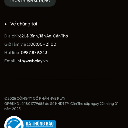
THOẢ THUẬN SỬ DỤNG
Về chúng tôi
Địa chỉ:
62 Lê Bình, Tân An, Cần Thơ
Giờ làm việc:
08:00 - 21:00
Hotline:
0987.879.243
Email:
info@nvbplay.vn
©2025 CÔNG TY CỔ PHẦN NVB PLAY
GPĐKKD số 1801779686 do Sở KHĐT TP. Cần Thơ cấp ngày 22 tháng 01
năm 2025