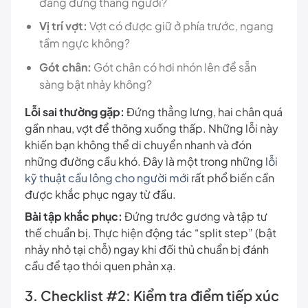
đang đứng thẳng người?
Vị trí vợt:
Vợt có được giữ ở phía trước, ngang
tầm ngực không?
Gót chân:
Gót chân có hơi nhón lên để sẵn
sàng bật nhảy không?
Lỗi sai thường gặp:
Đứng thẳng lưng, hai chân quá
gần nhau, vợt để thõng xuống thấp. Những lỗi này
khiến bạn không thể di chuyển nhanh và đón
những đường cầu khó. Đây là một trong những
lỗi
kỹ thuật cầu lông cho người mới
rất phổ biến cần
được khắc phục ngay từ đầu.
Bài tập khắc phục:
Đứng trước gương và tập tư
thế chuẩn bị. Thực hiện động tác “split step” (bật
nhảy nhỏ tại chỗ) ngay khi đối thủ chuẩn bị đánh
cầu để tạo thói quen phản xạ.
3. Checklist #2: Kiểm tra điểm tiếp xúc