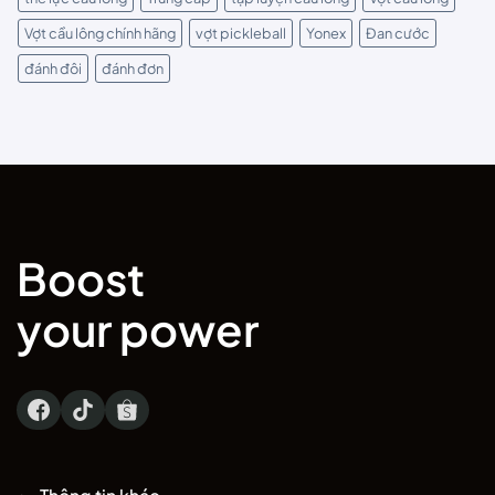
Vợt cầu lông chính hãng
vợt pickleball
Yonex
Đan cước
đánh đôi
đánh đơn
Boost
your power