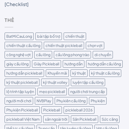
[Checklist]
THẺ
BatMiCauLong
bài tập bổ trợ
chiến thuật
chiến thuật cầu lông
chiến thuật pickleball
chọn vợt
công nghệ vợt
cầu lông
cầu lông phong trào
di chuyển
giày cầu lông
Giày Pickleball
hướng dẫn
hướng dẫn cầu lông
hướng dẫn pickleball
Khuyến mãi
kỹ thuật
kỹ thuật cầu lông
kỹ thuật pickleball
kỹ thuật volley
luyện tập cầu lông
lộ trình tập luyện
mẹo pickleball
người chơi trung cấp
người mới chơi
NVBPlay
Phụ kiên cầu lông
Phụ kiện
Phụ kiện Pickleball
Pickleball
pickleball 2026
pickleball Việt Nam
sân ngoài trời
Sân Pickleball
Sức căng
thể lực cầu lông
Trung cấp
tập luyện cầu lông
Vợt cầu lông