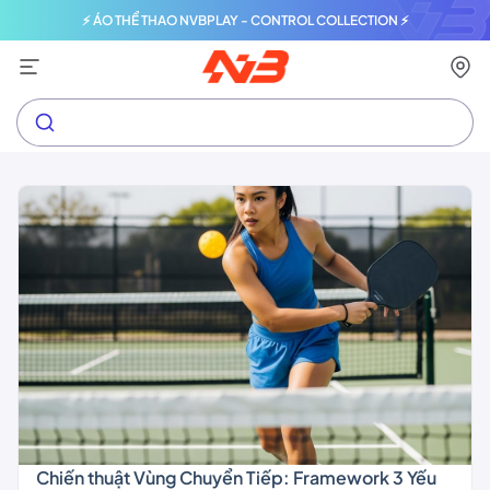
⚡ ÁO THỂ THAO NVBPLAY - CONTROL COLLECTION ⚡
Chiến thuật Vùng Chuyển Tiếp: Framework 3 Yếu