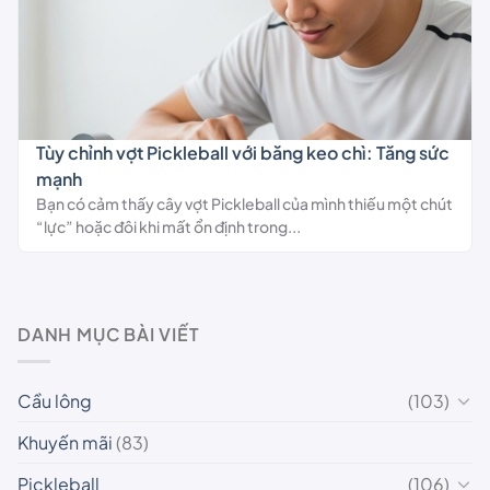
Tùy chỉnh vợt Pickleball với băng keo chì: Tăng sức
mạnh
Bạn có cảm thấy cây vợt Pickleball của mình thiếu một chút
“lực” hoặc đôi khi mất ổn định trong...
DANH MỤC BÀI VIẾT
Cầu lông
(103)
Khuyến mãi
(83)
Pickleball
(106)