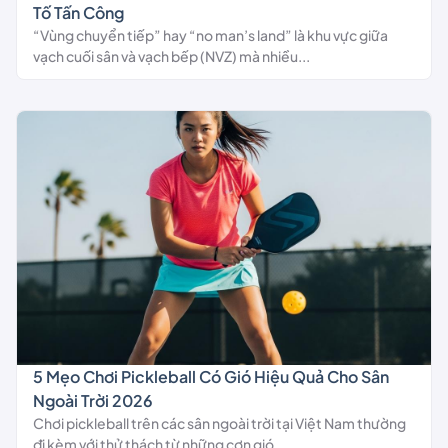
Tố Tấn Công
“Vùng chuyển tiếp” hay “no man’s land” là khu vực giữa
vạch cuối sân và vạch bếp (NVZ) mà nhiều...
5 Mẹo Chơi Pickleball Có Gió Hiệu Quả Cho Sân
Ngoài Trời 2026
Chơi pickleball trên các sân ngoài trời tại Việt Nam thường
đi kèm với thử thách từ những cơn gió...