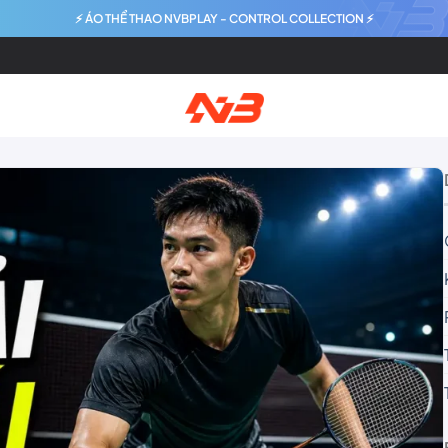
⚡ ÁO THỂ THAO NVBPLAY - CONTROL COLLECTION ⚡