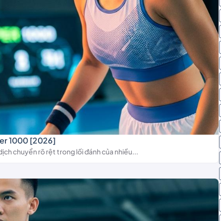
per 1000 [2026]
h chuyển rõ rệt trong lối đánh của nhiều...