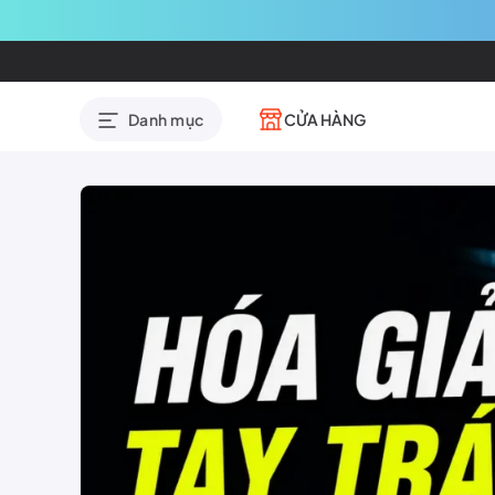
CỬA HÀNG
Danh mục