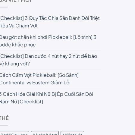
[Checklist] 3 Quy Tắc Chia Sân Đánh Đôi Triệt
Tiêu Va Chạm Vợt
Đau gót chân khi chơi Pickleball: [Lộ trình] 3
bước khắc phục
[Checklist] Đan cước 4 nút hay 2 nút để bảo
vệ khung vợt?
Cách Cầm Vợt Pickleball: [So Sánh]
Continental vs Eastern Giảm Lỗi
3 Cách Hóa Giải Khi Nữ Bị Ép Cuối Sân Đôi
Nam Nữ [Checklist]
THẺ
BatMiCauLong
bài tập bổ trợ
chiến thuật