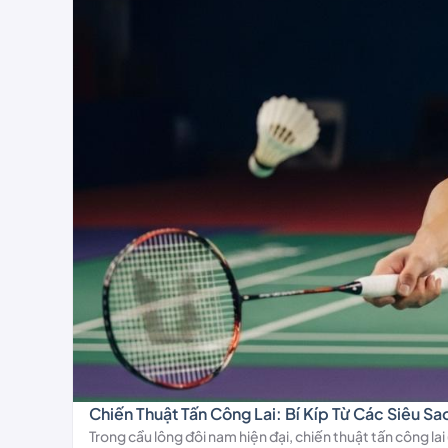
Chiến Thuật Tấn Công Lai: Bí Kíp Từ Các Siêu S
Trong cầu lông đôi nam hiện đại, chiến thuật tấn công lai