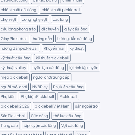
chiến thuật cầu lông
chiến thuật pickleball
chọn vợt
công nghệ vợt
cầu lông
cầu lông phong trào
di chuyển
giày cầu lông
Giày Pickleball
hướng dẫn
hướng dẫn cầu lông
hướng dẫn pickleball
Khuyến mãi
kỹ thuật
kỹ thuật cầu lông
kỹ thuật pickleball
kỹ thuật volley
luyện tập cầu lông
lộ trình tập luyện
mẹo pickleball
người chơi trung cấp
người mới chơi
NVBPlay
Phụ kiên cầu lông
Phụ kiện
Phụ kiện Pickleball
Pickleball
pickleball 2026
pickleball Việt Nam
sân ngoài trời
Sân Pickleball
Sức căng
thể lực cầu lông
Trung cấp
tập luyện cầu lông
Vợt cầu lông
Vợt cầu lông chính hãng
vợt pickleball
Yonex