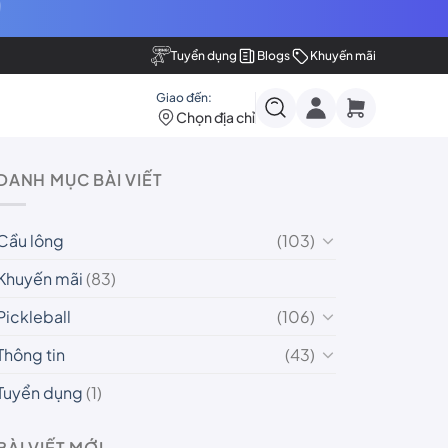
Tuyển dụng
Blogs
Khuyến mãi
Giao đến:
Chọn địa chỉ
DANH MỤC BÀI VIẾT
Cầu lông
(103)
Khuyến mãi
(83)
Pickleball
(106)
Thông tin
(43)
Tuyển dụng
(1)
BÀI VIẾT MỚI