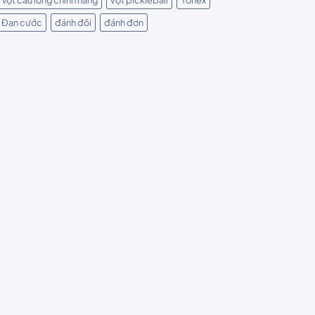
Đan cước
đánh đôi
đánh đơn