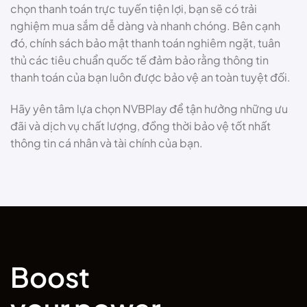
chọn thanh toán trực tuyến tiện lợi, bạn sẽ có trải
nghiệm mua sắm dễ dàng và nhanh chóng. Bên cạnh
đó, chính sách bảo mật thanh toán nghiêm ngặt, tuân
thủ các tiêu chuẩn quốc tế đảm bảo rằng thông tin
thanh toán của bạn luôn được bảo vệ an toàn tuyệt đối.
Hãy yên tâm lựa chọn NVBPlay để tận hưởng những ưu
đãi và dịch vụ chất lượng, đồng thời bảo vệ tốt nhất
thông tin cá nhân và tài chính của bạn.
Boost