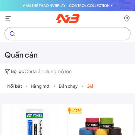
⚡ ÁO THỂ THAO NVBPLAY - CONTROL COLLECTION ⚡
Quấn cán
Chưa áp dụng bộ lọc
Bộ lọc
Nổi bật
Hàng mới
Bán chạy
Giá
-17%