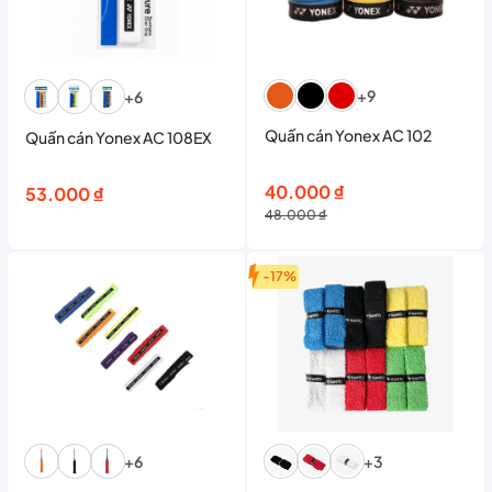
+9
+6
Quấn cán Yonex AC 102
Quấn cán Yonex AC 108EX
Giá
Giá
40.000
₫
53.000
₫
gốc
hiện
48.000
₫
là:
tại
48.000 ₫.
là:
-17%
40.000 ₫.
+6
+3