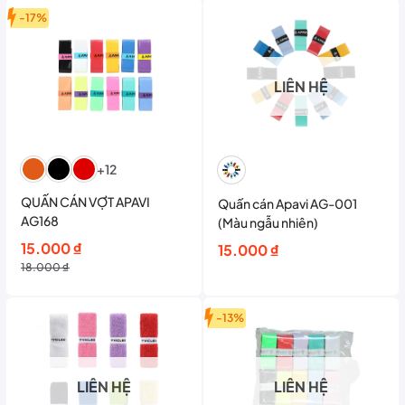
144.000 ₫.
là:
-17%
133.000 ₫.
LIÊN HỆ
+12
QUẤN CÁN VỢT APAVI
Quấn cán Apavi AG-001
AG168
(Màu ngẫu nhiên)
Giá
Giá
15.000
₫
15.000
₫
gốc
hiện
18.000
₫
là:
tại
18.000 ₫.
là:
-13%
15.000 ₫.
LIÊN HỆ
LIÊN HỆ