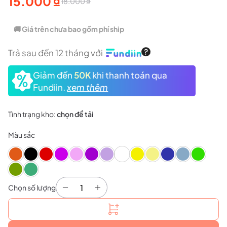
15.000
₫
18.000
₫
Giá
Giá
gốc
hiện
🚚 Giá trên chưa bao gồm phí ship
là:
tại
Trả sau đến 12 tháng với
18.000 ₫.
là:
Giảm đến
50K
khi thanh toán qua
15.000 ₫.
Fundiin.
xem thêm
Tình trạng kho:
chọn để tải
Màu sắc
Chọn số lượng
QUẤN CÁN VỢT APAVI AG168 số lượng