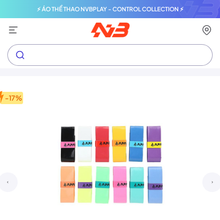
⚡ ÁO THỂ THAO NVBPLAY - CONTROL COLLECTION ⚡
-17%