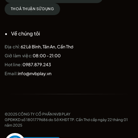
THOẢ THUẬN SỬ DỤNG
Về chúng tôi
Địa chỉ:
62 Lê Bình, Tân An, Cần Thơ
Giờ làm việc:
08:00 - 21:00
Hotline:
0987.879.243
Email:
info@nvbplay.vn
©2025 CÔNG TY CỔ PHẦN NVB PLAY
GPĐKKD số 1801779686 do Sở KHĐT TP. Cần Thơ cấp ngày 22 tháng 01
năm 2025