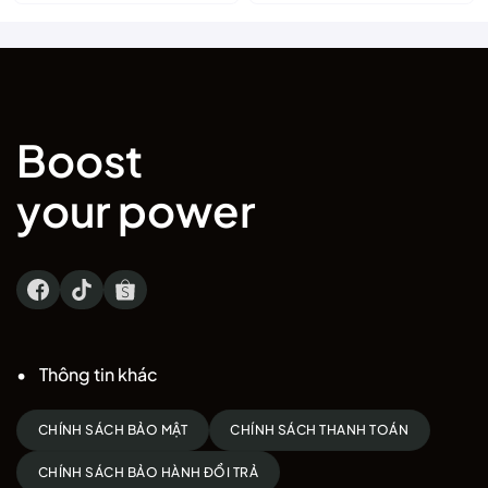
là:
tại
12.000 ₫.
là:
10.000 ₫.
Boost
your power
Thông tin khác
CHÍNH SÁCH BẢO MẬT
CHÍNH SÁCH THANH TOÁN
CHÍNH SÁCH BẢO HÀNH ĐỔI TRẢ