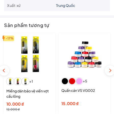
Xuất xứ
Trung Quốc
Sản phẩm tương tự
-17%
+5
+1
Quấn cán VS VG002
Miếng dán bảo vệ viền vợt
cầu lông
15.000
₫
Giá
Giá
10.000
₫
gốc
hiện
12.000
₫