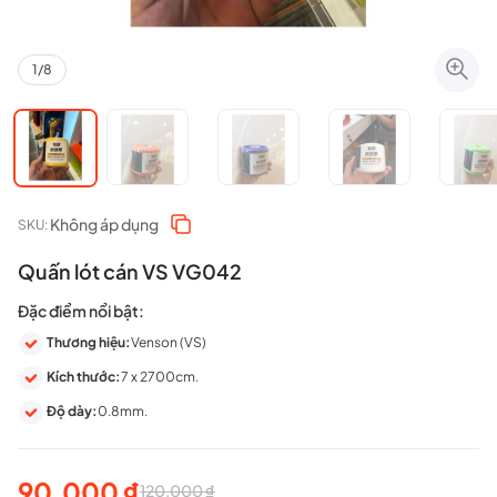
1
/
8
Không áp dụng
SKU:
Quấn lót cán VS VG042
Đặc điểm nổi bật:
Thương hiệu:
Venson (VS)
Kích thước:
7 x 2700cm.
Độ dày:
0.8mm.
90.000
₫
120.000
₫