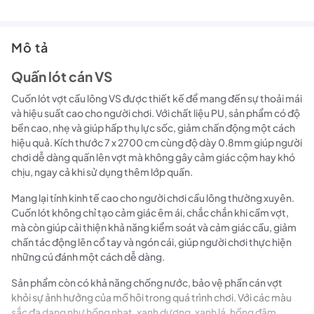
Mô tả
Quấn lót cán VS
Cuốn lót vợt cầu lông VS được thiết kế để mang đến sự thoải mái
và hiệu suất cao cho người chơi. Với chất liệu PU, sản phẩm có độ
bền cao, nhẹ và giúp hấp thụ lực sốc, giảm chấn động một cách
hiệu quả. Kích thước 7 x 2700 cm cùng độ dày 0.8mm giúp người
chơi dễ dàng quấn lên vợt mà không gây cảm giác cộm hay khó
chịu, ngay cả khi sử dụng thêm lớp quấn.
Mang lại tính kinh tế cao cho người chơi cầu lông thường xuyên.
Cuốn lót không chỉ tạo cảm giác êm ái, chắc chắn khi cầm vợt,
mà còn giúp cải thiện khả năng kiểm soát và cảm giác cầu, giảm
chấn tác động lên cổ tay và ngón cái, giúp người chơi thực hiện
những cú đánh một cách dễ dàng.
Sản phẩm còn có khả năng chống nước, bảo vệ phần cán vợt
khỏi sự ảnh hưởng của mồ hôi trong quá trình chơi. Với các màu
sắc đa dạng như hồng nhạt, xanh dương, xanh lá, hồng đậm,