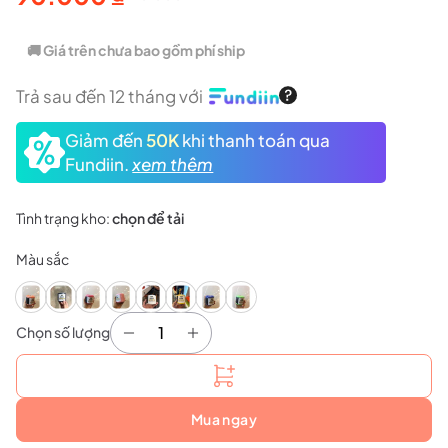
Giá
Giá
gốc
hiện
🚚 Giá trên chưa bao gồm phí ship
là:
tại
Trả sau đến 12 tháng với
120.000 ₫.
là:
Giảm đến
50K
khi thanh toán qua
90.000 ₫.
Fundiin.
xem thêm
Tình trạng kho:
chọn để tải
Màu sắc
Chọn số lượng
Quấn lót cán VS VG042 số lượng
Mua ngay