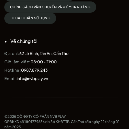
CHÍNH SÁCH VẬN CHUYỂN VÀ KIỂM TRA HÀNG
THOẢ THUẬN SỬ DỤNG
Về chúng tôi
Địa chỉ:
62 Lê Bình, Tân An, Cần Thơ
Giờ làm việc:
08:00 - 21:00
Hotline:
0987.879.243
Email:
info@nvbplay.vn
©2025 CÔNG TY CỔ PHẦN NVB PLAY
GPĐKKD số 1801779686 do Sở KHĐT TP. Cần Thơ cấp ngày 22 tháng 01
năm 2025