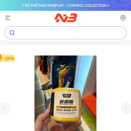
⚡ ÁO THỂ THAO NVBPLAY - CONTROL COLLECTION ⚡
-25%