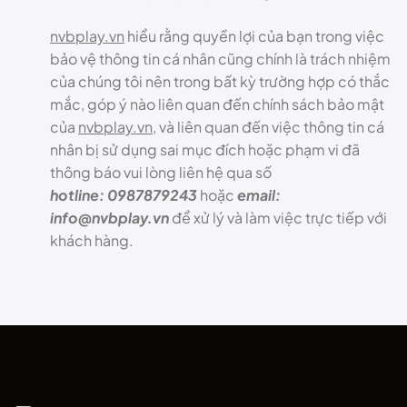
nvbplay.vn
hiểu rằng quyền lợi của bạn trong việc
bảo vệ thông tin cá nhân cũng chính là trách nhiệm
của chúng tôi nên trong bất kỳ trường hợp có thắc
mắc, góp ý nào liên quan đến chính sách bảo mật
của
nvbplay.vn
, và liên quan đến việc thông tin cá
nhân bị sử dụng sai mục đích hoặc phạm vi đã
thông báo vui lòng liên hệ qua số
hotline: 0987879243
hoặc
email:
info@nvbplay.vn
để xử lý và làm việc trực tiếp với
khách hàng.