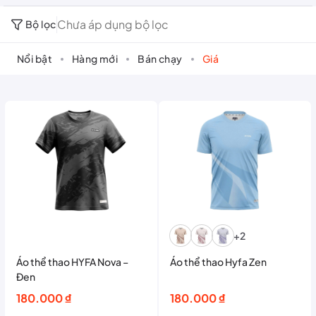
Chưa áp dụng bộ lọc
Bộ lọc
Nổi bật
Hàng mới
Bán chạy
Giá
+2
Áo thể thao HYFA Nova –
Áo thể thao Hyfa Zen
Đen
180.000
₫
180.000
₫