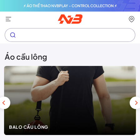
⚡ ÁO THỂ THAO NVBPLAY - CONTROL COLLECTION ⚡
Áo cầu lông
BALO CẦU LÔNG