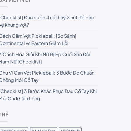
[Checklist] Đan cước 4 nút hay 2 nút để bảo
vệ khung vợt?
Cách Cầm Vợt Pickleball: [So Sánh]
Continental vs Eastern Giảm Lỗi
3 Cách Hóa Giải Khi Nữ Bị Ép Cuối Sân Đôi
Nam Nữ [Checklist]
Chu Vi Cán Vợt Pickleball: 3 Bước Đo Chuẩn
Chống Mỏi Cổ Tay
[Checklist] 3 Bước Khắc Phục Đau Cổ Tay Khi
Mới Chơi Cầu Lông
THẺ
BatMiCauLong
bài tập bổ trợ
chiến thuật