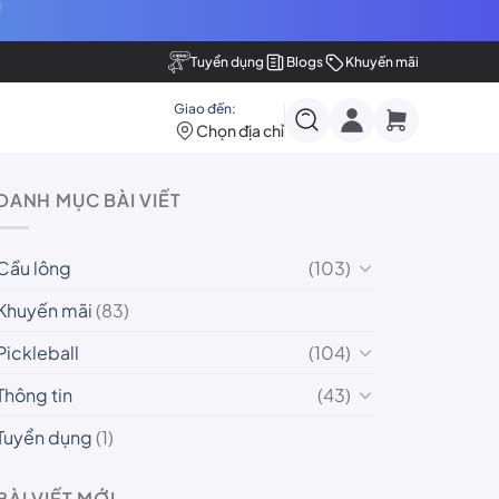
Tuyển dụng
Blogs
Khuyến mãi
Giao đến:
Chọn địa chỉ
DANH MỤC BÀI VIẾT
Cầu lông
(103)
Khuyến mãi
(83)
Pickleball
(104)
Thông tin
(43)
Tuyển dụng
(1)
BÀI VIẾT MỚI