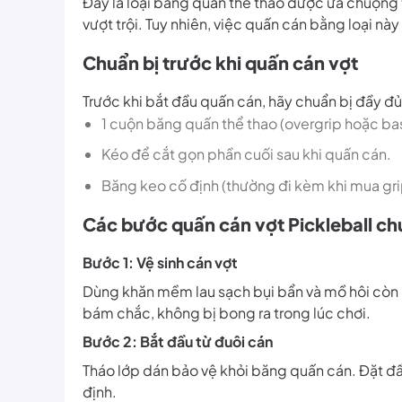
Đây là loại băng quấn thể thao được ưa chuộng t
vượt trội. Tuy nhiên, việc quấn cán bằng loại này
Chuẩn bị trước khi quấn cán vợt
Trước khi bắt đầu quấn cán, hãy chuẩn bị đầy đ
1 cuộn băng quấn thể thao (overgrip hoặc bas
Kéo để cắt gọn phần cuối sau khi quấn cán.
Băng keo cố định (thường đi kèm khi mua gri
Các bước quấn cán vợt Pickleball chu
Bước 1: Vệ sinh cán vợt
Dùng khăn mềm lau sạch bụi bẩn và mồ hôi còn 
bám chắc, không bị bong ra trong lúc chơi.
Bước 2: Bắt đầu từ đuôi cán
Tháo lớp dán bảo vệ khỏi băng quấn cán. Đặt đầ
định.