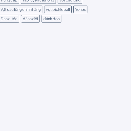
Vợt cầu lông chính hãng
vợt pickleball
Yonex
Đan cước
đánh đôi
đánh đơn