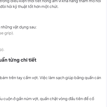
rong điều kiện thời tiết nóng ẩm vì khả năng thấm mồ hôi
 đòi hỏi kỹ thuật tốt hơn một chút.
ủ những vật dụng sau:
e grip).
p).
ẩn từng chi tiết
bám trên tay cầm vợt. Việc làm sạch giúp băng quấn cán
u cuộn ở gần núm vợt, quấn chặt vòng đầu tiên để cố