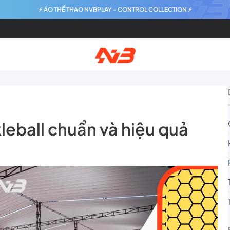
⚡ ÁO THỂ THAO NVBPLAY - CONTROL COLLECTION ⚡
leball chuẩn và hiệu quả