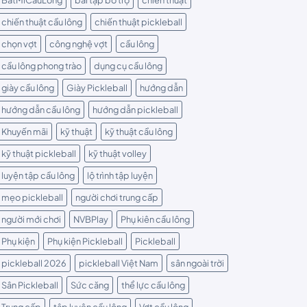
chiến thuật cầu lông
chiến thuật pickleball
chọn vợt
công nghệ vợt
cầu lông
cầu lông phong trào
dụng cụ cầu lông
giày cầu lông
Giày Pickleball
hướng dẫn
hướng dẫn cầu lông
hướng dẫn pickleball
Khuyến mãi
kỹ thuật
kỹ thuật cầu lông
kỹ thuật pickleball
kỹ thuật volley
luyện tập cầu lông
lộ trình tập luyện
mẹo pickleball
người chơi trung cấp
người mới chơi
NVBPlay
Phụ kiên cầu lông
Phụ kiện
Phụ kiện Pickleball
Pickleball
pickleball 2026
pickleball Việt Nam
sân ngoài trời
Sân Pickleball
Sức căng
thể lực cầu lông
Trung cấp
tập luyện cầu lông
Vợt cầu lông