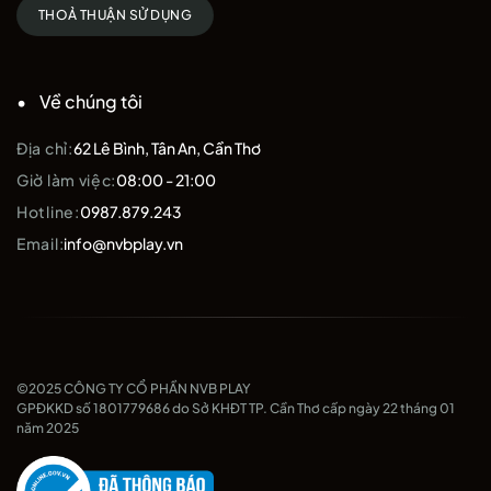
THOẢ THUẬN SỬ DỤNG
Về chúng tôi
Địa chỉ:
62 Lê Bình, Tân An, Cần Thơ
Giờ làm việc:
08:00 - 21:00
Hotline:
0987.879.243
Email:
info@nvbplay.vn
©2025 CÔNG TY CỔ PHẦN NVB PLAY
GPĐKKD số 1801779686 do Sở KHĐT TP. Cần Thơ cấp ngày 22 tháng 01
năm 2025