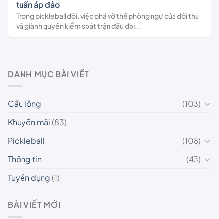
tuần áp đảo
Trong pickleball đôi, việc phá vỡ thế phòng ngự của đối thủ
và giành quyền kiểm soát trận đấu đòi...
DANH MỤC BÀI VIẾT
Cầu lông
(103)
Khuyến mãi
(83)
Pickleball
(108)
Thông tin
(43)
Tuyển dụng
(1)
BÀI VIẾT MỚI