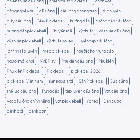
chiến thuật cầu lông
chiến thuật pickleball
chọn vợt
công nghệ vợt
cầu lông
cầu lông phong trào
di chuyển
giày cầu lông
Giày Pickleball
hướng dẫn
hướng dẫn cầu lông
hướng dẫn pickleball
Khuyến mãi
kỹ thuật
kỹ thuật cầu lông
kỹ thuật pickleball
kỹ thuật volley
luyện tập cầu lông
lộ trình tập luyện
mẹo pickleball
người chơi trung cấp
người mới chơi
NVBPlay
Phụ kiên cầu lông
Phụ kiện
Phụ kiện Pickleball
Pickleball
pickleball 2026
pickleball Việt Nam
sân ngoài trời
Sân Pickleball
Sức căng
thể lực cầu lông
Trung cấp
tập luyện cầu lông
Vợt cầu lông
Vợt cầu lông chính hãng
vợt pickleball
Yonex
Đan cước
đánh đôi
đánh đơn