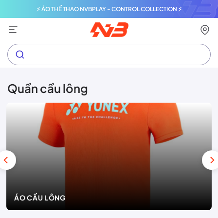
⚡ ÁO THỂ THAO NVBPLAY - CONTROL COLLECTION ⚡
Quần cầu lông
ÁO CẦU LÔNG