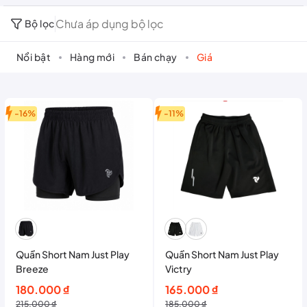
Chưa áp dụng bộ lọc
Bộ lọc
Nổi bật
Hàng mới
Bán chạy
Giá
-16%
-11%
Quần Short Nam Just Play
Quần Short Nam Just Play
Breeze
Victry
Giá
Giá
Giá
Giá
180.000
₫
165.000
₫
gốc
hiện
gốc
hiện
215.000
₫
185.000
₫