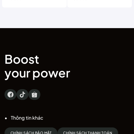
là:
tại
là:
tại
215.000 ₫.
là:
185.000 ₫.
là:
180.000 ₫.
165.000 ₫.
Boost
your power
Thông tin khác
CHÍNH SÁCH BẢO MẬT
CHÍNH SÁCH THANH TOÁN