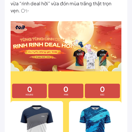
vừa “rinh deal hời” vừa đón mùa trăng thật trọn
vẹn. 🌕✨
0
0
0
HOURS
MIN
SEC