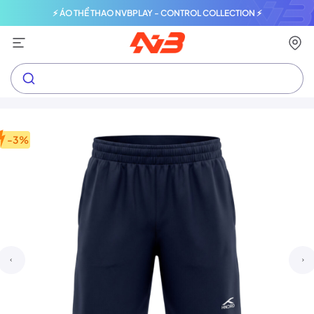
⚡ ÁO THỂ THAO NVBPLAY - CONTROL COLLECTION ⚡
-3%