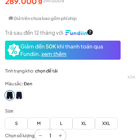
289.000
₫
299.000
₫
Giá
Giá
gốc
hiện
🚚 Giá trên chưa bao gồm phí ship
là:
tại
Trả sau đến 12 tháng với
299.000 ₫.
là:
Giảm đến
50K
khi thanh toán qua
289.000 ₫.
Fundiin.
xem thêm
Tình trạng kho:
chọn để tải
XÓA
Màu sắc
:
Đen
Size
S
M
L
XL
XXL
Chọn số lượng
Quần Shorts Nam Hundred HBBS5M275 số lượn