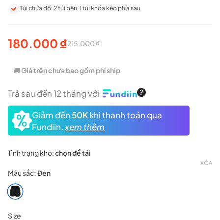
Túi chứa đồ: 2 túi bên, 1 túi khóa kéo phía sau
180.000
₫
215.000
₫
Giá
Giá
gốc
hiện
🚚 Giá trên chưa bao gồm phí ship
là:
tại
Trả sau đến 12 tháng với
215.000 ₫.
là:
Giảm đến
50K
khi thanh toán qua
180.000 ₫.
Fundiin.
xem thêm
Tình trạng kho:
chọn để tải
XÓA
Màu sắc
:
Đen
Size