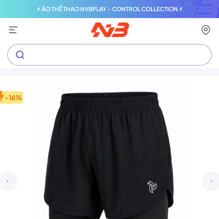
⚡ ÁO THỂ THAO NVBPLAY - CONTROL COLLECTION ⚡
-16%