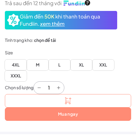
Trả sau đến 12 tháng với
Giảm đến
50K
khi thanh toán qua
Fundiin.
xem thêm
Tình trạng kho:
chọn để tải
Size
4XL
M
L
XL
XXL
XXXL
Chọn số lượng
Quần thể thao HYFA 2.0 - Trắng số lượng
Mua ngay