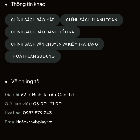
Thông tin khác
CHÍNH SÁCH BẢO MẬT
CHÍNH SÁCH THANH TOÁN
CHÍNH SÁCH BẢO HÀNH ĐỔI TRẢ
CHÍNH SÁCH VẬN CHUYỂN VÀ KIỂM TRA HÀNG
THOẢ THUẬN SỬ DỤNG
Về chúng tôi
Địa chỉ:
62 Lê Bình, Tân An, Cần Thơ
Giờ làm việc:
08:00 - 21:00
Hotline:
0987.879.243
Email:
info@nvbplay.vn