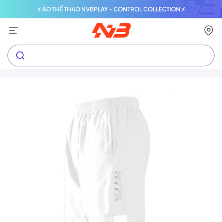
⚡ ÁO THỂ THAO NVBPLAY - CONTROL COLLECTION ⚡