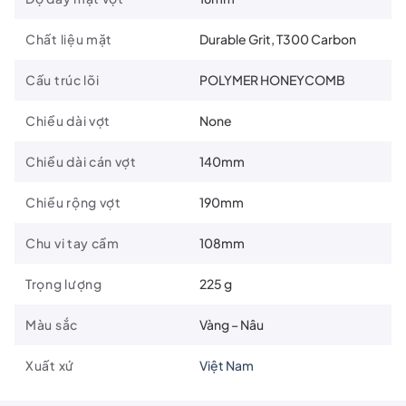
Chất liệu mặt
Durable Grit, T300 Carbon
Cấu trúc lõi
POLYMER HONEYCOMB
Chiều dài vợt
None
Chiều dài cán vợt
140mm
Chiều rộng vợt
190mm
Chu vi tay cầm
108mm
Trọng lượng
225 g
Thông số kỹ thuật:
Màu sắc
Vàng – Nâu
Kích thước mặt vợt
: 19cm x 42cm
Xuất xứ
Việt Nam
Độ dày
: 16mm
Chiều dài tay cầm
: 14cm