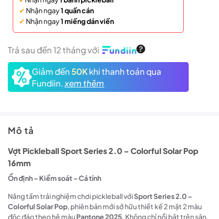
✔
Nhận ngay
1 quấn cán
✔
Nhận ngay
1 miếng dán viền
Trả sau đến 12 tháng với
Giảm đến
50K
khi thanh toán qua
Fundiin.
xem thêm
Mô tả
Vợt Pickleball Sport Series 2.0 – Colorful Solar Pop
16mm
Ổn định – Kiểm soát – Cá tính
Nâng tầm trải nghiệm chơi pickleball với
Sport Series 2.0 –
Colorful Solar Pop
, phiên bản mới sở hữu thiết kế 2 mặt 2 màu
độc đáo theo hệ màu
Pantone 2025
. Không chỉ nổi bật trên sân,