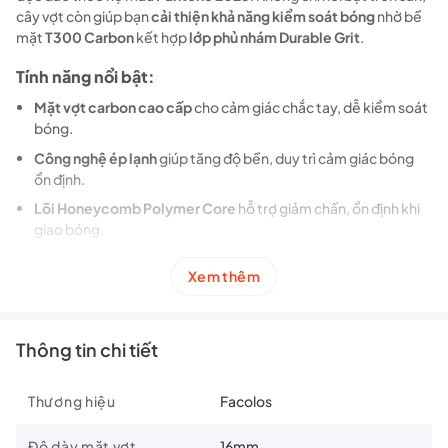
cây vợt còn giúp bạn
cải thiện khả năng kiểm soát bóng
nhờ bề
mặt
T300 Carbon
kết hợp
lớp phủ nhám Durable Grit
.
Tính năng nổi bật:
Mặt vợt carbon cao cấp
cho cảm giác chắc tay, dễ kiểm soát
bóng.
Công nghệ ép lạnh
giúp tăng độ bền, duy trì cảm giác bóng
ổn định.
Lõi Honeycomb Polymer Core
hỗ trợ giảm chấn, ổn định khi
giao bóng.
Tay cầm bọc foam PU
mang đến sự êm ái và thoải mái trong
Xem thêm
thời gian chơi dài.
Thiết kế trẻ trung
, màu sắc hiện đại, phù hợp cho người chơi
mới và trung cấp.
Thông tin chi tiết
Thương hiệu
Facolos
Độ dày mặt vợt
16mm