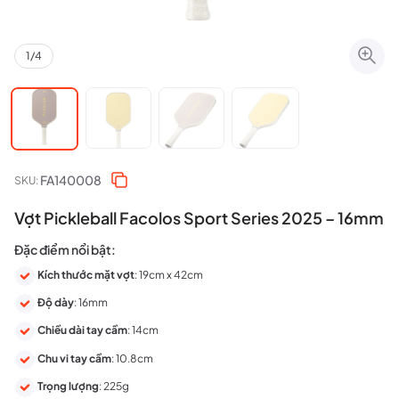
1
/
4
FA140008
SKU:
Vợt Pickleball Facolos Sport Series 2025 – 16mm
Đặc điểm nổi bật:
Kích thước mặt vợt
: 19cm x 42cm
Độ dày
: 16mm
Chiều dài tay cầm
: 14cm
Chu vi tay cầm
: 10.8cm
Trọng lượng
: 225g