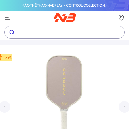
⚡ ÁO THỂ THAO NVBPLAY - CONTROL COLLECTION ⚡
-7%