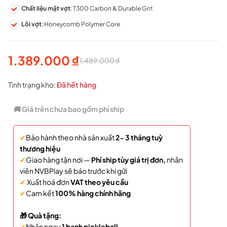
Chất liệu mặt vợt
: T300 Carbon & Durable Grit
Lõi vợt
: Honeycomb Polymer Core
1.389.000
₫
1.489.000
₫
Giá
Giá
gốc
hiện
Tình trạng kho:
Đã hết hàng
là:
tại
🚚 Giá trên chưa bao gồm phí ship
1.489.000 ₫.
là:
✔
Bảo hành theo nhà sản xuất
2- 3 tháng tuỳ
1.389.000 ₫.
thương hiệu
✔
Giao hàng tận nơi —
Phí ship tùy giá trị đơn,
nhân
viên NVBPlay sẽ báo trước khi gửi
✔
Xuất hoá đơn
VAT theo yêu cầu
✔
Cam kết
100% hàng chính hãng
🎁 Quà tặng:
✔
Nhận ngay
1 banh pickleball