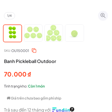
1
/
4
OU150001
SKU:
Banh Pickleball Outdoor
70.000
₫
Tình trạng kho:
Còn
1 món
🚚 Giá trên chưa bao gồm phí ship
Trả sau đến 12 tháng với