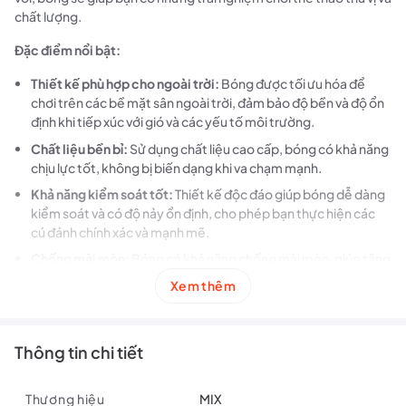
chất lượng.
Đặc điểm nổi bật:
Thiết kế phù hợp cho ngoài trời:
Bóng được tối ưu hóa để
chơi trên các bề mặt sân ngoài trời, đảm bảo độ bền và độ ổn
định khi tiếp xúc với gió và các yếu tố môi trường.
Chất liệu bền bỉ:
Sử dụng chất liệu cao cấp, bóng có khả năng
chịu lực tốt, không bị biến dạng khi va chạm mạnh.
Khả năng kiểm soát tốt:
Thiết kế độc đáo giúp bóng dễ dàng
kiểm soát và có độ nảy ổn định, cho phép bạn thực hiện các
cú đánh chính xác và mạnh mẽ.
Chống mài mòn:
Bóng có khả năng chống mài mòn, giúp tăng
tuổi thọ và đảm bảo bạn có thể sử dụng lâu dài mà không lo hư
Xem thêm
hỏng nhanh chóng.
Lý tưởng cho những người chơi Pickleball ngoài trời,
bóng
Thông tin chi tiết
Pickleball Outdoor là lựa chọn hoàn hảo để nâng cao trải nghiệm
chơi thể thao của bạn, từ các trận đấu giải trí đến các trận đấu
chuyên nghiệp.
Thương hiệu
MIX