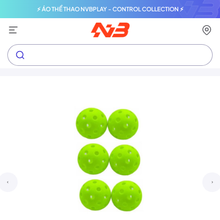
⚡ ÁO THỂ THAO NVBPLAY - CONTROL COLLECTION ⚡