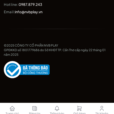
Hotline:
0987.879.243
Email:
info@nvbplay.vn
©2025 CÔNG TY CỔ PHẦN NVB PLAY
GPĐKKD số 1801779686 do Sở KHĐT TP. Cần Thơ cấp ngày 22 tháng 01
năm 2025
Trang chủ
Bảng tin
Thông báo
Giỏ hàng
Tài khoản