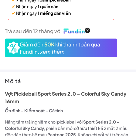
✔
Nhận ngay
1 quấn cán
✔
Nhận ngay
1 miếng dán viền
Trả sau đến 12 tháng với
Giảm đến
50K
khi thanh toán qua
Fundiin.
xem thêm
Mô tả
Vợt Pickleball Sport Series 2.0 – Colorful Sky Candy
16mm
Ổn định – Kiểm soát – Cá tính
Nâng tầm trải nghiệm chơi pickleball với
Sport Series 2.0 –
Colorful Sky Candy
, phiên bản mới sở hữu thiết kế 2 mặt 2 màu
độc đáo theo hệ màu
Pantone 2025
. Không chỉ nổi bật trên sân,