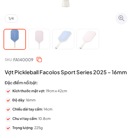
1
/
4
FA140009
SKU:
Vợt Pickleball Facolos Sport Series 2025 – 16mm
Đặc điểm nổi bật:
Kích thước mặt vợt
: 19cm x 42cm
Độ dày
: 16mm
Chiều dài tay cầm
: 14cm
Chu vi tay cầm
: 10.8cm
Trọng lượng
: 225g