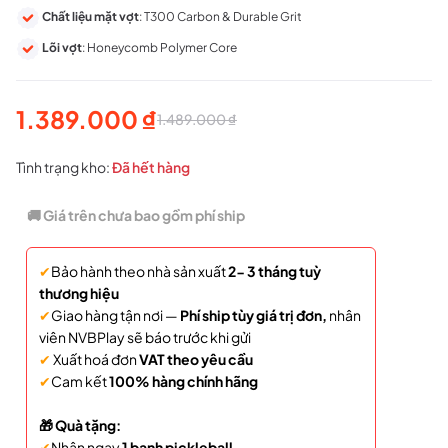
Chất liệu mặt vợt
: T300 Carbon & Durable Grit
Lõi vợt
: Honeycomb Polymer Core
1.389.000
₫
1.489.000
₫
Giá
Giá
gốc
hiện
Tình trạng kho:
Đã hết hàng
là:
tại
🚚 Giá trên chưa bao gồm phí ship
1.489.000 ₫.
là:
✔
Bảo hành theo nhà sản xuất
2- 3 tháng tuỳ
1.389.000 ₫.
thương hiệu
✔
Giao hàng tận nơi —
Phí ship tùy giá trị đơn,
nhân
viên NVBPlay sẽ báo trước khi gửi
✔
Xuất hoá đơn
VAT theo yêu cầu
✔
Cam kết
100% hàng chính hãng
🎁 Quà tặng:
✔
Nhận ngay
1 banh pickleball