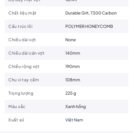
Chất liệu mặt
Durable Grit, T300 Carbon
Cấu trúc lõi
POLYMER HONEYCOMB
Chiều dài vợt
None
Chiều dài cán vợt
140mm
Chiều rộng vợt
190mm
Chu vi tay cầm
108mm
Trọng lượng
225 g
Thông số kỹ thuật:
Màu sắc
Xanh hồng
Kích thước mặt vợt
: 19cm x 42cm
Xuất xứ
Việt Nam
Độ dày
: 16mm
Chiều dài tay cầm
: 14cm