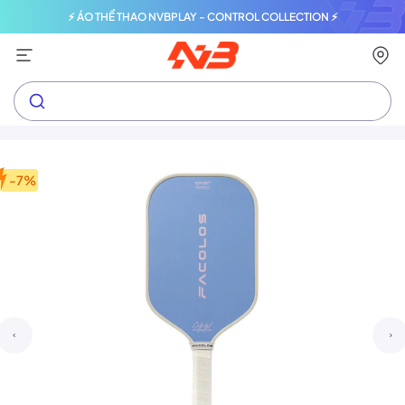
⚡ ÁO THỂ THAO NVBPLAY - CONTROL COLLECTION ⚡
-7%