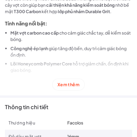
cây vợt còn giúp bạn
cải thiện khả năng kiểm soát bóng
nhờ bề
mặt
T300 Carbon
kết hợp
lớp phủ nhám Durable Grit
.
Tính năng nổi bật:
Mặt vợt carbon cao cấp
cho cảm giác chắc tay, dễ kiểm soát
bóng.
Công nghệ ép lạnh
giúp tăng độ bền, duy trì cảm giác bóng
ổn định.
Lõi Honeycomb Polymer Core
hỗ trợ giảm chấn, ổn định khi
giao bóng.
Tay cầm bọc foam PU
mang đến sự êm ái và thoải mái trong
Xem thêm
thời gian chơi dài.
Thiết kế trẻ trung
, màu sắc hiện đại, phù hợp cho người chơi
mới và trung cấp.
Thông tin chi tiết
Thương hiệu
Facolos
Độ dày mặt vợt
16mm