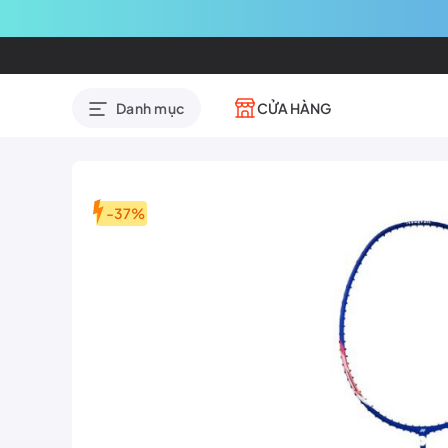
CỬA HÀNG
Danh mục
-37%