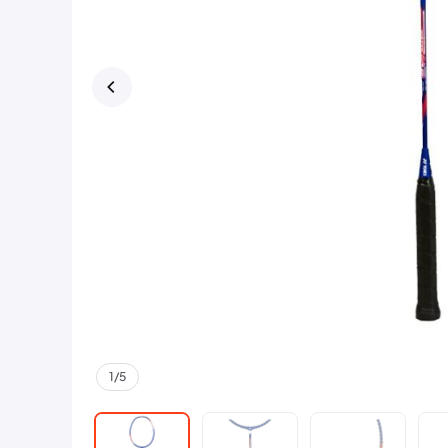
1
/
5