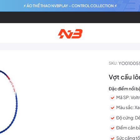
⚡ ÁO THỂ THAO NVBPLAY - CONTROL COLLECTION ⚡
YO01005
SKU:
Vợt cầu lô
Đặc điểm nổi b
Mã SP: Voltri
Màu sắc: X
Độ cứng: D
Điểm cân b
Sức căng tố