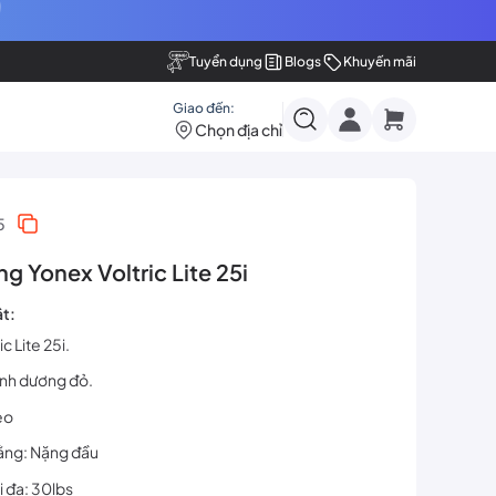
Tuyển dụng
Blogs
Khuyến mãi
Giao đến:
Chọn địa chỉ
5
ng Yonex Voltric Lite 25i
ật:
c Lite 25i.
anh dương đỏ.
ẻo
ằng: Nặng đầu
i đa: 30lbs