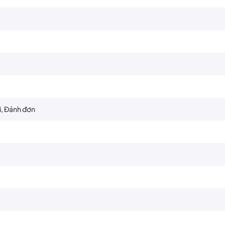
i, Đánh đơn
hong trào, học sinh sinh viên, người có cổ tay yếu