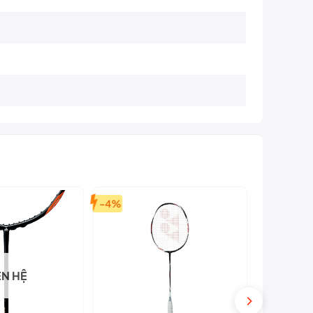
-4%
-1%
ÊN HỆ