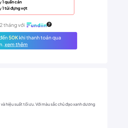
y
1 quấn cán
y
1 túi đựng vợt
12 tháng với
đến
50K
khi thanh toán qua
n.
xem thêm
, và hiệu suất tối ưu. Với màu sắc chủ đạo xanh dương