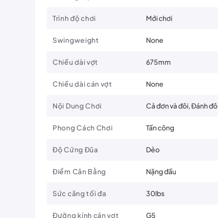
Trình độ chơi
Mới chơi
Swingweight
None
Chiều dài vợt
675mm
Chiều dài cán vợt
None
Nội Dung Chơi
Cả đơn và đôi, Đánh đô
Phong Cách Chơi
Tấn công
Độ Cứng Đũa
Dẻo
Điểm Cân Bằng
Nặng đầu
Đặc Điểm Của Yonex Voltric Lite 25i
Sức căng tối đa
30lbs
Trọng lượng: 5U (rất nhẹ) – phù hợp cho người chơi p
Đường kính cán vợt
G5