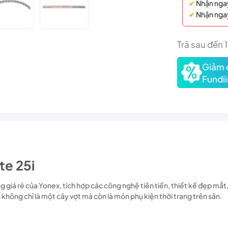
✔
Nhận nga
✔
Nhận nga
Trả sau đến 
Giảm 
Fundii
te 25i
ãng giá rẻ của Yonex, tích hợp các công nghệ tiên tiến, thiết kế đẹp mắt
5i không chỉ là một cây vợt mà còn là món phụ kiện thời trang trên sân.