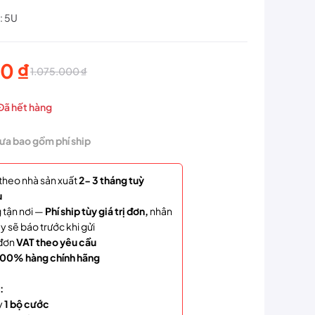
: 5U
00
₫
1.075.000
₫
Đã hết hàng
hưa bao gồm phí ship
000 ₫.
theo nhà sản xuất
2- 3 tháng tuỳ
u
0 ₫.
 tận nơi —
Phí ship tùy giá trị đơn,
nhân
y sẽ báo trước khi gửi
đơn
VAT theo yêu cầu
00% hàng chính hãng
:
y
1 bộ cước