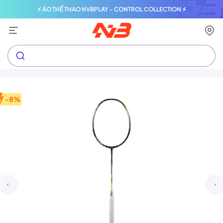
⚡ ÁO THỂ THAO NVBPLAY - CONTROL COLLECTION ⚡
-8%