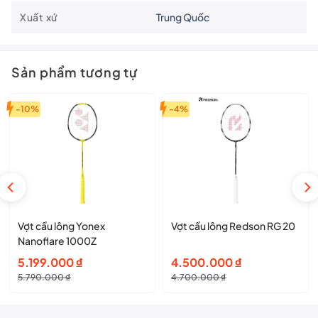
Xuất xứ
Trung Quốc
Sản phẩm tương tự
-10%
-4%
Vợt cầu lông Yonex
Vợt cầu lông Redson RG 20
Nanoflare 1000Z
Giá
Giá
Giá
Giá
5.199.000
₫
4.500.000
₫
gốc
hiện
gốc
hiện
5.790.000
₫
4.700.000
₫
là:
tại
là:
tại
5.790.000 ₫.
là:
4.700.000 ₫.
là: