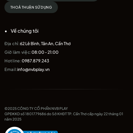
THOẢ THUẬN SỬ DỤNG
Về chúng tôi
Địa chỉ:
62 Lê Bình, Tân An, Cần Thơ
Giờ làm việc:
08:00 - 21:00
Hotline:
0987.879.243
Email:
info@nvbplay.vn
©2025 CÔNG TY CỔ PHẦN NVB PLAY
GPĐKKD số 1801779686 do Sở KHĐT TP. Cần Thơ cấp ngày 22 tháng 01
năm 2025