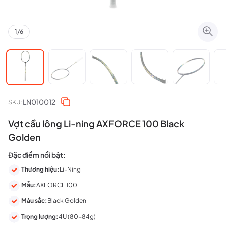
1
/
6
LN010012
SKU:
Vợt cầu lông Li-ning AXFORCE 100 Black
Golden
Đặc điểm nổi bật:
Thương hiệu:
Li-Ning
Mẫu:
AXFORCE 100
Màu sắc:
Black Golden
Trọng lượng:
4U (80-84g)