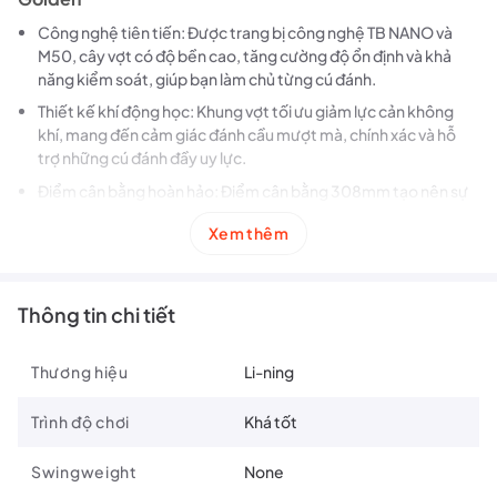
Công nghệ tiên tiến: Được trang bị công nghệ TB NANO và
M50, cây vợt có độ bền cao, tăng cường độ ổn định và khả
năng kiểm soát, giúp bạn làm chủ từng cú đánh.
Thiết kế khí động học: Khung vợt tối ưu giảm lực cản không
khí, mang đến cảm giác đánh cầu mượt mà, chính xác và hỗ
trợ những cú đánh đầy uy lực.
Điểm cân bằng hoàn hảo: Điểm cân bằng 308mm tạo nên sự
cân đối tuyệt vời giữa sức mạnh và khả năng kiểm soát, phù
Xem thêm
hợp cho các lối đánh đa dạng.
Phong cách sang trọng: Với màu đen và vàng kim, AXFORCE
100 toát lên vẻ ngoài cuốn hút và đẳng cấp.
Thông tin chi tiết
Vợt Cầu Lông Li-ning AXFORCE 100 Black Golden Phù
Hợp Với
Thương hiệu
Li-ning
Tay vợt chuyên nghiệp: AXFORCE 100 là lựa chọn hoàn hảo để
Trình độ chơi
Khá tốt
chinh phục mọi trận đấu.
Tay vợt bán chuyên: Cây vợt giúp nâng cao trình độ và tự tin
Swingweight
None
thể hiện bản thân.