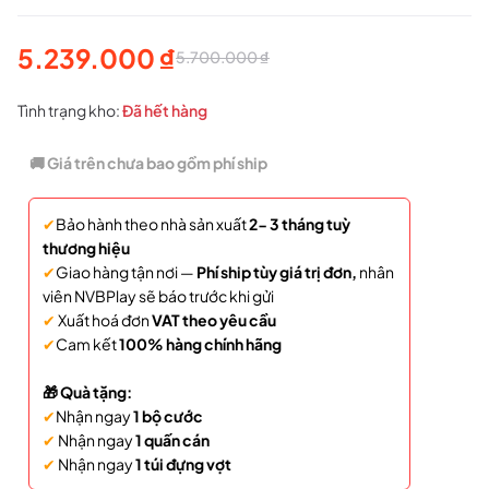
5.239.000
₫
5.700.000
₫
Giá
Giá
gốc
hiện
Tình trạng kho:
Đã hết hàng
là:
tại
🚚 Giá trên chưa bao gồm phí ship
5.700.000 ₫.
là:
✔
Bảo hành theo nhà sản xuất
2- 3 tháng tuỳ
5.239.000 ₫.
thương hiệu
✔
Giao hàng tận nơi —
Phí ship tùy giá trị đơn,
nhân
viên NVBPlay sẽ báo trước khi gửi
✔
Xuất hoá đơn
VAT theo yêu cầu
✔
Cam kết
100% hàng chính hãng
🎁 Quà tặng:
✔
Nhận ngay
1 bộ cước
✔
Nhận ngay
1 quấn cán
✔
Nhận ngay
1 túi đựng vợt