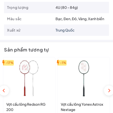
Trọng lượng
4U (80 – 84g)
Màu sắc
Bạc, Đen, Đỏ, Vàng, Xanh biển
Xuất xứ
Trung Quốc
Sản phẩm tương tự
-17%
-1%
Vợt cầu lông Redson RG
Vợt cầu lông Yonex Astrox
200
Nextage