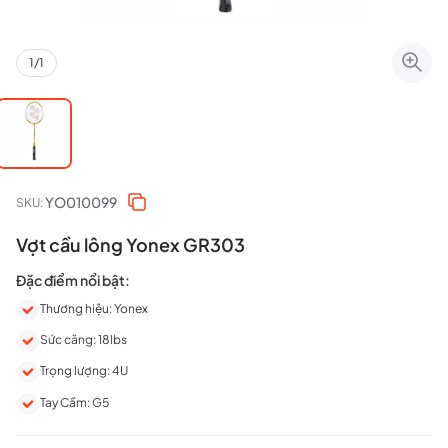
1
/
1
YO010099
SKU:
Vợt cầu lông Yonex GR303
Đặc điểm nổi bật:
Thương hiệu: Yonex
Sức căng: 18lbs
Trọng lượng: 4U
Tay Cầm: G5