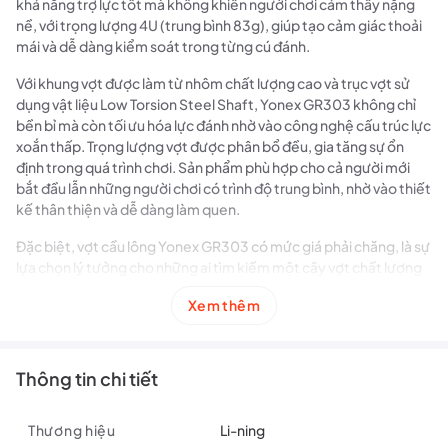
khả năng trợ lực tốt mà không khiến người chơi cảm thấy nặng
nề, với trọng lượng 4U (trung bình 83g), giúp tạo cảm giác thoải
mái và dễ dàng kiểm soát trong từng cú đánh.
Với khung vợt được làm từ nhôm chất lượng cao và trục vợt sử
dụng vật liệu Low Torsion Steel Shaft, Yonex GR303 không chỉ
bền bỉ mà còn tối ưu hóa lực đánh nhờ vào công nghệ cấu trúc lực
xoắn thấp. Trọng lượng vợt được phân bổ đều, gia tăng sự ổn
định trong quá trình chơi. Sản phẩm phù hợp cho cả người mới
bắt đầu lẫn những người chơi có trình độ trung bình, nhờ vào thiết
kế thân thiện và dễ dàng làm quen.
Đặc biệt, vợt cầu lông Yonex GR303 có mức giá phải chăng, là sự
lựa chọn lý tưởng cho những ai tìm kiếm một cây vợt chất lượng
mà không cần đầu tư quá nhiều. Với độ căng 18 Lbs và chu vi cán
Xem thêm
vợt G5, sản phẩm này sẽ đáp ứng nhu cầu của nhiều người chơi
khác nhau.
Thông tin chi tiết
Xem thêm sản phẩm
Vợt Cầu Lông
Liên hệ ngay tại
fanpage!
Thương hiệu
Li-ning