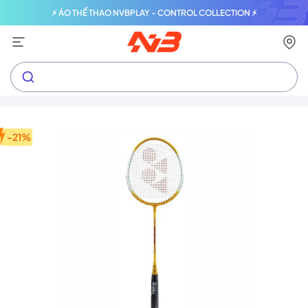
⚡ ÁO THỂ THAO NVBPLAY - CONTROL COLLECTION ⚡
-21%