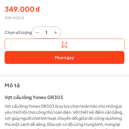
349.000
₫
Giá
Giá
418.000
₫
gốc
hiện
Chọn số lượng
Vợt cầu lông Yonex GR303 số lượng
là:
tại
418.000 ₫.
là:
349.000 ₫.
Mua ngay
Mô tả
Vợt cầu lông Yonex GR303
Vợt cầu lông Yonex GR303 là sự lựa chọn hoàn hảo cho những ai
yêu thích lối chơi công thủ toàn diện. Với thiết kế điểm cân bằng,
vợt giúp người chơi linh hoạt chuyển đổi giữa tấn công và phòng
thủ một cách dễ dàng. Đũa vợt có độ cứng trung bình, mang lại