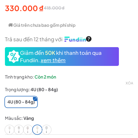
330.000
₫
418.000
₫
Giá
Giá
gốc
hiện
🚚 Giá trên chưa bao gồm phí ship
là:
tại
Trả sau đến 12 tháng với
418.000 ₫.
là:
Giảm đến
50K
khi thanh toán qua
330.000 ₫.
Fundiin.
xem thêm
Tình trạng kho:
Còn
2 món
XÓA
Trọng lượng
:
4U (80 - 84g)
4U (80 - 84g)
Màu sắc
:
Vàng