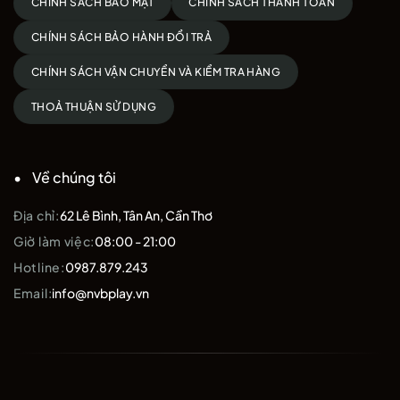
CHÍNH SÁCH BẢO MẬT
CHÍNH SÁCH THANH TOÁN
CHÍNH SÁCH BẢO HÀNH ĐỔI TRẢ
CHÍNH SÁCH VẬN CHUYỂN VÀ KIỂM TRA HÀNG
THOẢ THUẬN SỬ DỤNG
Về chúng tôi
Địa chỉ:
62 Lê Bình, Tân An, Cần Thơ
Giờ làm việc:
08:00 - 21:00
Hotline:
0987.879.243
Email:
info@nvbplay.vn