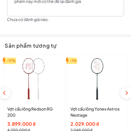
phẩm này mới có thể để lại đánh giá.
chịu lực, giúp vợt bền hơn và có thể chịu được các lực tác động
mạnh trong quá trình thi đấu.
Chưa có đánh giá nào.
Sản phẩm tương tự
-17%
-1%
Vợt cầu lông Redson RG
Vợt cầu lông Yonex Astrox
200
Nextage
Giá
Giá
Giá
Giá
3.899.000
₫
2.029.000
₫
gốc
hiện
gốc
hiện
4.700.000
₫
2.049.000
₫