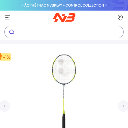
⚡ ÁO THỂ THAO NVBPLAY - CONTROL COLLECTION ⚡
-1%