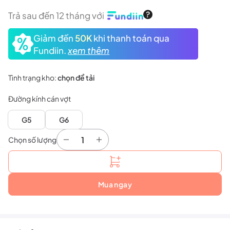
Trả sau đến 12 tháng với
Giảm đến
50K
khi thanh toán qua
Fundiin.
xem thêm
Tình trạng kho:
chọn để tải
Đường kính cán vợt
G5
G6
Chọn số lượng
Vợt cầu lông Yonex Arcsaber 7 Play số lượng
Mua ngay