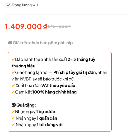
Trọng lượng: 4U.
1.409.000
₫
1.427.000
₫
Giá
Giá
gốc
hiện
🚚 Giá trên chưa bao gồm phí ship
là:
tại
✔
Bảo hành theo nhà sản xuất
2- 3 tháng tuỳ
1.427.000 ₫.
là:
thương hiệu
1.409.000 ₫.
✔
Giao hàng tận nơi —
Phí ship tùy giá trị đơn,
nhân
viên NVBPlay sẽ báo trước khi gửi
✔
Xuất hoá đơn
VAT theo yêu cầu
✔
Cam kết
100% hàng chính hãng
🎁 Quà tặng:
✔
Nhận ngay
1 bộ cước
✔
Nhận ngay
1 quấn cán
✔
Nhận ngay
1 túi đựng vợt