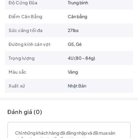
Độ Cứng Đũa
Trung bình
Điểm Cân Bằng
Cân bằng
Sức căng tối đa
27lbs
Đường kính cán vợt
G5, G6
Trọng lượng
4U (80 – 84g)
Màu sắc
Vàng
Xuất xứ
Nhật Bản
BOX FRAME
Khung vợt được thiết kế theo dạng hộp không chỉ giúp tăng
Đánh giá (0)
cường sự ổn định khi chạm cầu mà còn nâng cao độ bền bỉ của
khung. Thiết kế này giúp giảm thiểu sự biến dạng khi vợt tiếp xúc
với cầu, mang lại cảm giác chắc chắn và đáng tin cậy trong mỗi cú
Chỉ những khách hàng đã đăng nhập và đã mua sản
đánh. Đồng thời, khung vợt dạng hộp cũng tăng cường khả năng