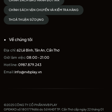
CHÍNH SÁCH BẢO HÀNH ĐỔI TRẢ
CHÍNH SÁCH VẬN CHUYỂN VÀ KIỂM TRA HÀNG
THOẢ THUẬN SỬ DỤNG
Về chúng tôi
Địa chỉ:
62 Lê Bình, Tân An, Cần Thơ
Giờ làm việc:
08:00 - 21:00
Hotline:
0987.879.243
Email:
info@nvbplay.vn
©2025 CÔNG TY CỔ PHẦN NVB PLAY
GPĐKKD số 1801779686 do Sở KHĐT TP. Cần Thơ cấp ngày 22 tháng 01