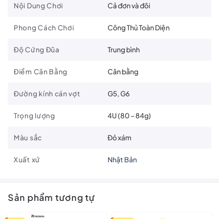
Nội Dung Chơi
Cả đơn và đôi
Phong Cách Chơi
Công Thủ Toàn Diện
Độ Cứng Đũa
Trung bình
Điểm Cân Bằng
Cân bằng
Slim Shaft
Đường kính cán vợt
G5, G6
Thiết kế thon gọn giúp vợt cắt qua không khí dễ dàng, tạo ra sức
Trọng lượng
4U (80 – 84g)
mạnh nhanh chóng.
Box Frame
Màu sắc
Đỏ xám
Hình dạng khung cứng cáp cung cấp cảm giác ổn định khi tiếp
Xuất xứ
Nhật Bản
xúc với cầu.
Sản phẩm tương tự