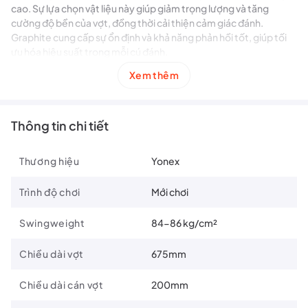
cao. Sự lựa chọn vật liệu này giúp giảm trọng lượng và tăng
cường độ bền của vợt, đồng thời cải thiện cảm giác đánh.
Graphite cung cấp sự ổn định và khả năng phản hồi tốt, giúp tối
ưu hóa hiệu suất trong mỗi cú đánh.
Xem thêm
Isometric Plus
Thiết kế mặt khung gần hình vuông hơn giúp mở rộng diện tích
điểm ngọt và tăng cường độ cứng cáp của vợt.
Thông tin chi tiết
Thương hiệu
Yonex
Trình độ chơi
Mới chơi
Swingweight
84-86 kg/cm²
Chiều dài vợt
675mm
Chiều dài cán vợt
200mm