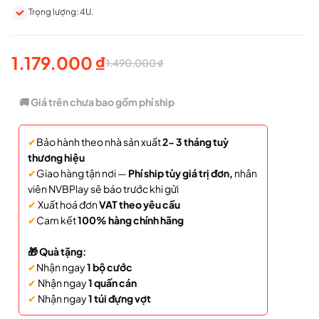
Trọng lượng: 4U.
1.179.000
₫
1.490.000
₫
Giá
Giá
gốc
hiện
🚚 Giá trên chưa bao gồm phí ship
là:
tại
✔
Bảo hành theo nhà sản xuất
2- 3 tháng tuỳ
1.490.000 ₫.
là:
thương hiệu
1.179.000 ₫.
✔
Giao hàng tận nơi —
Phí ship tùy giá trị đơn,
nhân
viên NVBPlay sẽ báo trước khi gửi
✔
Xuất hoá đơn
VAT theo yêu cầu
✔
Cam kết
100% hàng chính hãng
🎁 Quà tặng:
✔
Nhận ngay
1 bộ cước
✔
Nhận ngay
1 quấn cán
✔
Nhận ngay
1 túi đựng vợt