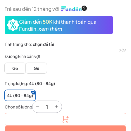
Trả sau đến 12 tháng với
Giảm đến
50K
khi thanh toán qua
Fundiin.
xem thêm
Tình trạng kho:
chọn để tải
XÓA
Đường kính cán vợt
G5
G6
Trọng lượng
:
4U (80 - 84g)
4U (80 - 84g)
Chọn số lượng
Vợt cầu lông Yonex Arcsaber 11 Play số lượng