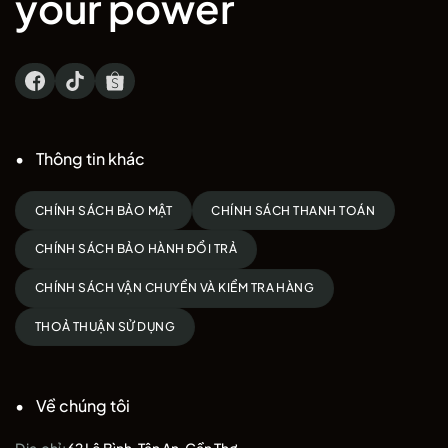
your power
cú đánh.
Mua
Vợt cầu lông Yonex
chính hãng, giá rẻ tại NVB.
Thông tin khác
CHÍNH SÁCH BẢO MẬT
CHÍNH SÁCH THANH TOÁN
CHÍNH SÁCH BẢO HÀNH ĐỔI TRẢ
CHÍNH SÁCH VẬN CHUYỂN VÀ KIỂM TRA HÀNG
THOẢ THUẬN SỬ DỤNG
Về chúng tôi