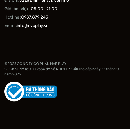
Địa chỉ:
62 Lê Bình, Tân An, Cần Thơ
Giờ làm việc:
08:00 - 21:00
Hotline:
0987.879.243
Email:
info@nvbplay.vn
©2025 CÔNG TY CỔ PHẦN NVB PLAY
GPĐKKD số 1801779686 do Sở KHĐT TP. Cần Thơ cấp ngày 22 tháng 01
năm 2025