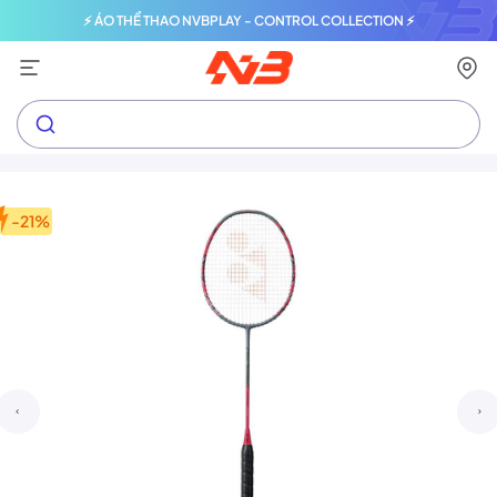
⚡ ÁO THỂ THAO NVBPLAY - CONTROL COLLECTION ⚡
-21%