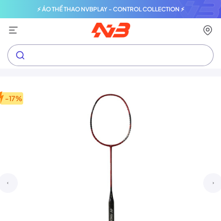
⚡ ÁO THỂ THAO NVBPLAY - CONTROL COLLECTION ⚡
-17%