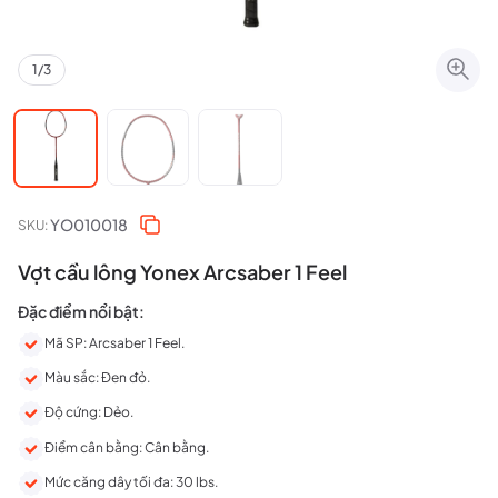
1
/
3
YO010018
SKU:
Vợt cầu lông Yonex Arcsaber 1 Feel
Đặc điểm nổi bật:
Mã SP: Arcsaber 1 Feel.
Màu sắc: Đen đỏ.
Độ cứng: Dẻo.
Điểm cân bằng: Cân bằng.
Mức căng dây tối đa: 30 lbs.