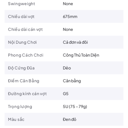
Swingweight
None
Chiều dài vợt
675mm
Chiều dài cán vợt
None
Nội Dung Chơi
Cả đơn và đôi
Phong Cách Chơi
Công Thủ Toàn Diện
Độ Cứng Đũa
Dẻo
Điểm Cân Bằng
Cân bằng
Đường kính cán vợt
G5
Trọng lượng
5U (75 – 79g)
Màu sắc
Đen đỏ