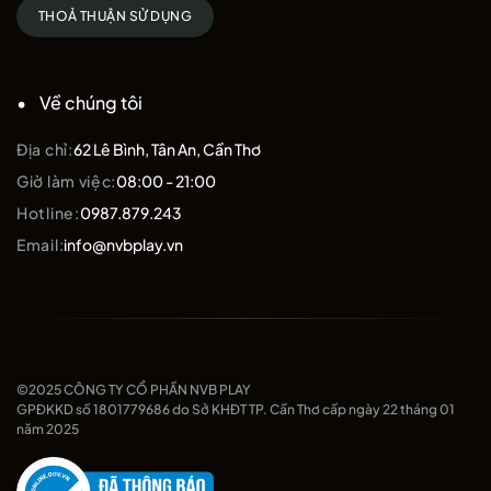
THOẢ THUẬN SỬ DỤNG
Về chúng tôi
Địa chỉ:
62 Lê Bình, Tân An, Cần Thơ
Giờ làm việc:
08:00 - 21:00
Hotline:
0987.879.243
Email:
info@nvbplay.vn
©2025 CÔNG TY CỔ PHẦN NVB PLAY
GPĐKKD số 1801779686 do Sở KHĐT TP. Cần Thơ cấp ngày 22 tháng 01
năm 2025