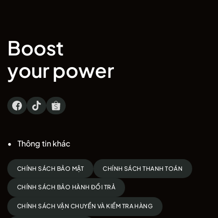
Mua
Vợt cầu lông Yonex
chính hãng, giá rẻ tại NVB.
3.899.000 ₫.
Boost
your power
Thông tin khác
CHÍNH SÁCH BẢO MẬT
CHÍNH SÁCH THANH TOÁN
CHÍNH SÁCH BẢO HÀNH ĐỔI TRẢ
CHÍNH SÁCH VẬN CHUYỂN VÀ KIỂM TRA HÀNG