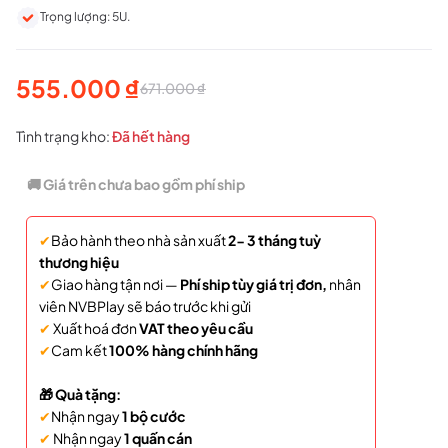
Trọng lượng: 5U.
555.000
₫
671.000
₫
Giá
Giá
gốc
hiện
Tình trạng kho:
Đã hết hàng
là:
tại
🚚 Giá trên chưa bao gồm phí ship
671.000 ₫.
là:
✔
Bảo hành theo nhà sản xuất
2- 3 tháng tuỳ
555.000 ₫.
thương hiệu
✔
Giao hàng tận nơi —
Phí ship tùy giá trị đơn,
nhân
viên NVBPlay sẽ báo trước khi gửi
✔
Xuất hoá đơn
VAT theo yêu cầu
✔
Cam kết
100% hàng chính hãng
🎁 Quà tặng:
✔
Nhận ngay
1 bộ cước
✔
Nhận ngay
1 quấn cán