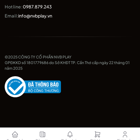
Hotline:
0987.879.243
Email:
info@nvbplay.vn
©2025 CÔNG TY CỔ PHẦN NVB PLAY
GPĐKKD số 1801779686 do Sở KHĐT TP. Cần Thơ cấp ngày 22 tháng 01
năm 2025