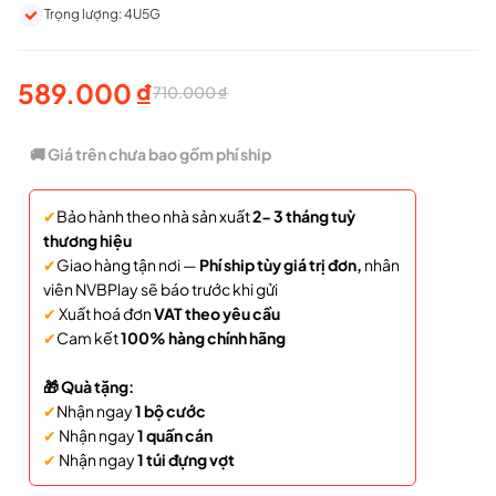
Trọng lượng: 4U5G
589.000
₫
710.000
₫
Giá
Giá
gốc
hiện
🚚 Giá trên chưa bao gồm phí ship
là:
tại
✔
Bảo hành theo nhà sản xuất
2- 3 tháng tuỳ
710.000 ₫.
là:
thương hiệu
589.000 ₫.
✔
Giao hàng tận nơi —
Phí ship tùy giá trị đơn,
nhân
viên NVBPlay sẽ báo trước khi gửi
✔
Xuất hoá đơn
VAT theo yêu cầu
✔
Cam kết
100% hàng chính hãng
🎁 Quà tặng:
✔
Nhận ngay
1 bộ cước
✔
Nhận ngay
1 quấn cán
✔
Nhận ngay
1 túi đựng vợt