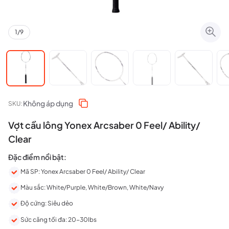
1
/
9
Không áp dụng
SKU:
Vợt cầu lông Yonex Arcsaber 0 Feel/ Ability/
Clear
Đặc điểm nổi bật:
Mã SP: Yonex Arcsaber 0 Feel/ Ability/ Clear
Màu sắc: White/Purple, White/Brown, White/Navy
Độ cứng: Siêu dẻo
Sức căng tối đa: 20-30lbs