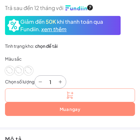
Trả sau đến 12 tháng với
Giảm đến
50K
khi thanh toán qua
Fundiin.
xem thêm
Tình trạng kho:
chọn để tải
Màu sắc
Chọn số lượng
Vợt cầu lông Yonex Arcsaber 0 Feel/ Ability/ Cle
Mua ngay
Mô tả