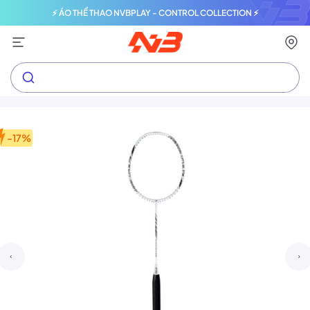
⚡ ÁO THỂ THAO NVBPLAY - CONTROL COLLECTION ⚡
-17%