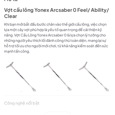
Vợt cầu lông Yonex Arcsaber 0 Feel/ Ability/
Clear
Khi bạn mới bắt đầu bước chân vào thế giới cầu lông, việc chọn
lựa một cây vợt phù hợp là yếu tố quan trọng để cải thiện kỹ
năng. Vợt Cầu Lông Yonex Arcsaber 0 là lựa chọn lý tưởng cho
những người yêu thích lối đánh công thủ toàn diện, mang lại sự
hỗ trợ tối ưu cho người mới chơi, từ khả năng kiểm soát đến sức
mạnh tấn công.
Công nghệ nổi bật
Yonex Arcsaber 0 được thiết kế để đáp ứng nhu cầu của người