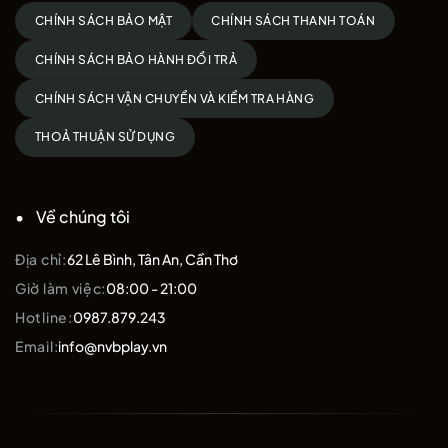
CHÍNH SÁCH BẢO MẬT
CHÍNH SÁCH THANH TOÁN
CHÍNH SÁCH BẢO HÀNH ĐỔI TRẢ
CHÍNH SÁCH VẬN CHUYỂN VÀ KIỂM TRA HÀNG
THOẢ THUẬN SỬ DỤNG
Về chúng tôi
Địa chỉ:
62 Lê Bình, Tân An, Cần Thơ
Giờ làm việc:
08:00 - 21:00
Hotline:
0987.879.243
Email:
info@nvbplay.vn