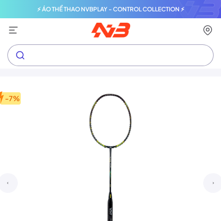
⚡ ÁO THỂ THAO NVBPLAY - CONTROL COLLECTION ⚡
-7%