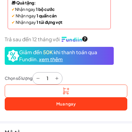
🎁 Quà tặng:
✔
Nhận ngay
1 bộ cước
✔
Nhận ngay
1 quấn cán
✔
Nhận ngay
1 túi đựng vợt
Trả sau đến 12 tháng với
Giảm đến
50K
khi thanh toán qua
Fundiin.
xem thêm
Chọn số lượng
Vợt cầu lông VS Blade 8100 số lượng
Mua ngay