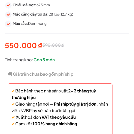
Chiều dài vợt:
675 mm
Mức căng dây tối đa:
28 lbs (12.7 kg)
Màu sắc:
Đen – vàng
550.000
₫
590.000
₫
Giá
Giá
gốc
hiện
Tình trạng kho:
Còn
5 món
là:
tại
🚚 Giá trên chưa bao gồm phí ship
590.000 ₫.
là:
✔
Bảo hành theo nhà sản xuất
2- 3 tháng tuỳ
550.000 ₫.
thương hiệu
✔
Giao hàng tận nơi —
Phí ship tùy giá trị đơn,
nhân
viên NVBPlay sẽ báo trước khi gửi
✔
Xuất hoá đơn
VAT theo yêu cầu
✔
Cam kết
100% hàng chính hãng