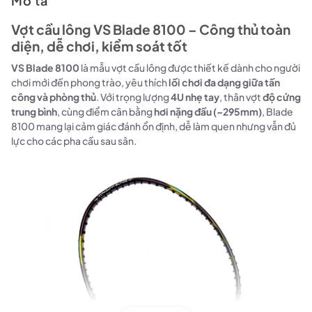
Mô tả
Vợt cầu lông VS Blade 8100 – Công thủ toàn
diện, dễ chơi, kiểm soát tốt
VS Blade 8100
là mẫu vợt cầu lông được thiết kế dành cho người
chơi mới đến phong trào, yêu thích
lối chơi đa dạng giữa tấn
công và phòng thủ
. Với trọng lượng
4U nhẹ tay
, thân vợt
độ cứng
trung bình
, cùng điểm cân bằng
hơi nặng đầu (~295mm)
, Blade
8100 mang lại cảm giác đánh ổn định, dễ làm quen nhưng vẫn đủ
lực cho các pha cầu sau sân.