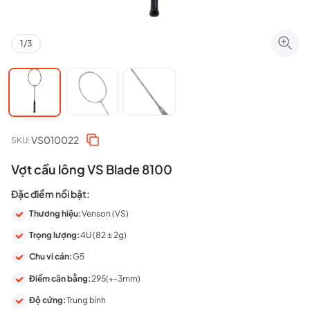
1
/
3
VS010022
SKU:
Vợt cầu lông VS Blade 8100
Đặc điểm nổi bật:
Thương hiệu:
Venson (VS)
Trọng lượng:
4U (82 ± 2g)
Chu vi cán:
G5
Điểm cân bằng:
295(+-3mm)
Độ cứng:
Trung bình