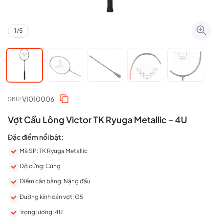
1
/
5
VI010006
SKU:
Vợt Cầu Lông Victor TK Ryuga Metallic – 4U
Đặc điểm nổi bật:
Mã SP: TK Ryuga Metallic
Độ cứng: Cứng
Điểm cân bằng: Nặng đầu
Đường kính cán vợt: G5
Trọng lượng: 4U