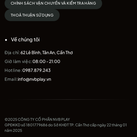
CHÍNH SÁCH VẬN CHUYỂN VÀ KIỂM TRA HÀNG
Xem thêm
Vợt cầu lông Victor
Liên hệ hỗ trợ và tư vấn:
HOTLINE
|
FACEBOOK
|
ZALO
THOẢ THUẬN SỬ DỤNG
Về chúng tôi
Địa chỉ:
62 Lê Bình, Tân An, Cần Thơ
Giờ làm việc:
08:00 - 21:00
Hotline:
0987.879.243
Email:
info@nvbplay.vn
©2025 CÔNG TY CỔ PHẦN NVB PLAY
GPĐKKD số 1801779686 do Sở KHĐT TP. Cần Thơ cấp ngày 22 tháng 01
năm 2025