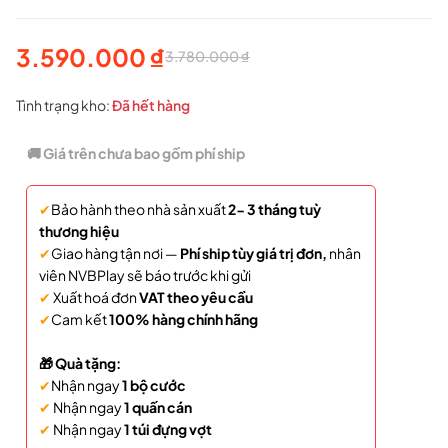
3.590.000
₫
3.780.000
₫
Giá
Giá
gốc
hiện
Tình trạng kho:
Đã hết hàng
là:
tại
🚚 Giá trên chưa bao gồm phí ship
3.780.000 ₫.
là:
✔
Bảo hành theo nhà sản xuất
2- 3 tháng tuỳ
3.590.000 ₫.
thương hiệu
✔
Giao hàng tận nơi —
Phí ship tùy giá trị đơn,
nhân
viên NVBPlay sẽ báo trước khi gửi
✔
Xuất hoá đơn
VAT theo yêu cầu
✔
Cam kết
100% hàng chính hãng
🎁 Quà tặng:
✔
Nhận ngay
1 bộ cước
✔
Nhận ngay
1 quấn cán
✔
Nhận ngay
1 túi đựng vợt