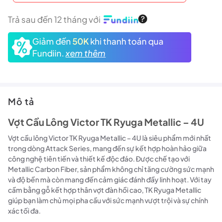
Trả sau đến 12 tháng với
Giảm đến
50K
khi thanh toán qua
Fundiin.
xem thêm
Mô tả
Vợt Cầu Lông Victor TK Ryuga Metallic – 4U
Vợt cầu lông Victor TK Ryuga Metallic – 4U là siêu phẩm mới nhất
trong dòng Attack Series, mang đến sự kết hợp hoàn hảo giữa
công nghệ tiên tiến và thiết kế độc đáo. Được chế tạo với
Metallic Carbon Fiber, sản phẩm không chỉ tăng cường sức mạnh
và độ bền mà còn mang đến cảm giác đánh đầy linh hoạt. Với tay
cầm bằng gỗ kết hợp thân vợt đàn hồi cao, TK Ryuga Metallic
giúp bạn làm chủ mọi pha cầu với sức mạnh vượt trội và sự chính
xác tối đa.