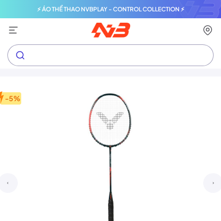
⚡ ÁO THỂ THAO NVBPLAY - CONTROL COLLECTION ⚡
-5%