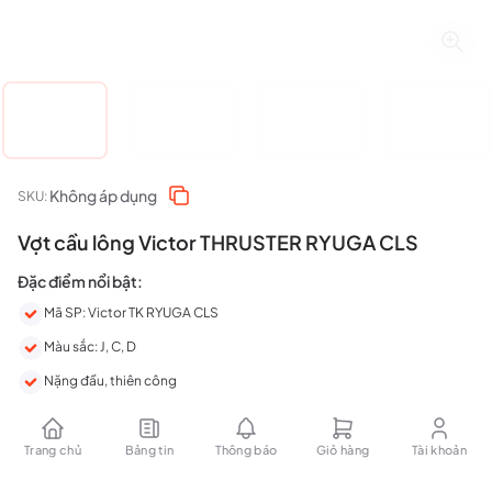
Không áp dụng
SKU:
Vợt cầu lông Victor THRUSTER RYUGA CLS
Đặc điểm nổi bật:
Mã SP: Victor TK RYUGA CLS
Màu sắc: J, C, D
Nặng đầu, thiên công
Trọng lượng: 4U5G
Trang chủ
Bảng tin
Thông báo
Giỏ hàng
Tài khoản