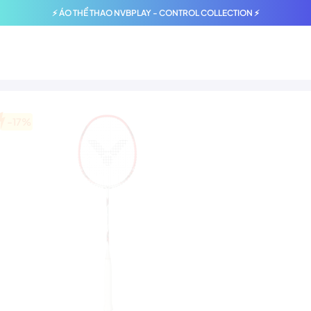
⚡ ÁO THỂ THAO NVBPLAY - CONTROL COLLECTION ⚡
-17%