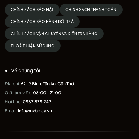
CHÍNH SÁCH BẢO MẬT
CHÍNH SÁCH THANH TOÁN
CHÍNH SÁCH BẢO HÀNH ĐỔI TRẢ
CHÍNH SÁCH VẬN CHUYỂN VÀ KIỂM TRA HÀNG
THOẢ THUẬN SỬ DỤNG
Về chúng tôi
Địa chỉ:
62 Lê Bình, Tân An, Cần Thơ
Giờ làm việc:
08:00 - 21:00
Hotline:
0987.879.243
Email:
info@nvbplay.vn