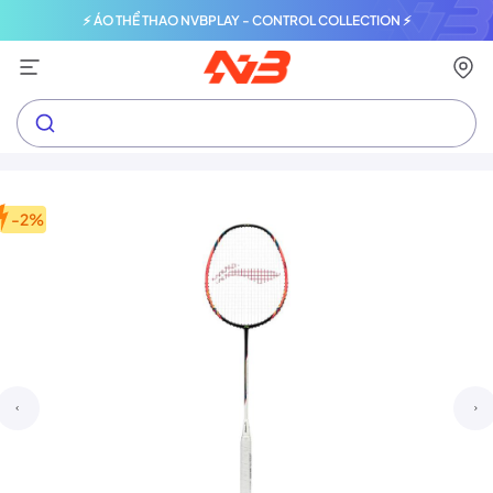
⚡ ÁO THỂ THAO NVBPLAY - CONTROL COLLECTION ⚡
-2%