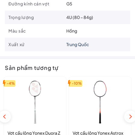
SW BALANCE
: Cải thiện sự cân bằng của khung vợt, hỗ trợ
Đường kính cán vợt
G5
kiểm soát tốt hơn trong các pha cầu.
Trọng lượng
4U (80 – 84g)
Màu sắc
Hồng
Xuất xứ
Trung Quốc
Sản phẩm tương tự
-4%
-10%
Vợt cầu lông Yonex Duora Z
Vợt cầu lông Yonex Astrox