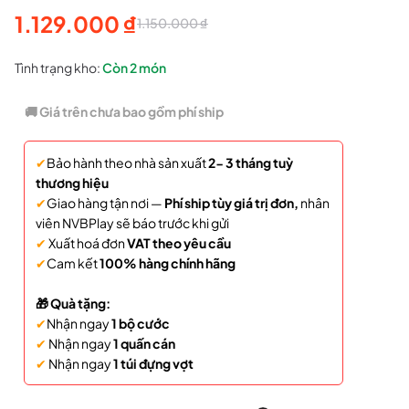
1.129.000
₫
1.150.000
₫
Giá
Giá
gốc
hiện
Tình trạng kho:
Còn
2 món
là:
tại
🚚 Giá trên chưa bao gồm phí ship
1.150.000 ₫.
là:
✔
Bảo hành theo nhà sản xuất
2- 3 tháng tuỳ
1.129.000 ₫.
thương hiệu
✔
Giao hàng tận nơi —
Phí ship tùy giá trị đơn,
nhân
viên NVBPlay sẽ báo trước khi gửi
✔
Xuất hoá đơn
VAT theo yêu cầu
✔
Cam kết
100% hàng chính hãng
🎁 Quà tặng:
✔
Nhận ngay
1 bộ cước
✔
Nhận ngay
1 quấn cán
✔
Nhận ngay
1 túi đựng vợt