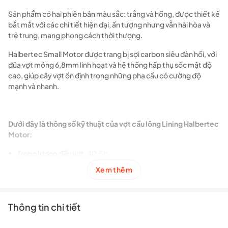
Sản phẩm có hai phiên bản màu sắc: trắng và hồng, được thiết kế
bắt mắt với các chi tiết hiện đại, ấn tượng nhưng vẫn hài hòa và
trẻ trung, mang phong cách thời thượng.
Halbertec Small Motor được trang bị sợi carbon siêu đàn hồi, với
đũa vợt mỏng 6,8mm linh hoạt và hệ thống hấp thụ sốc mật độ
cao, giúp cây vợt ổn định trong những pha cầu có cường độ
mạnh và nhanh.
Dưới đây là thông số kỹ thuật của vợt cầu lông Lining Halbertec
Motor:
Trọng lượng đầu vợt
: 40.5g
Trọng lượng
: 4U (84 ± 1g)
Xem thêm
Điểm cân bằng
: 295 ± 1mm
Điểm Swing
: 85.5 kg/cm²
Thông tin chi tiết
Độ cứng
: Hơi dẻo
Tay cầm
: G5