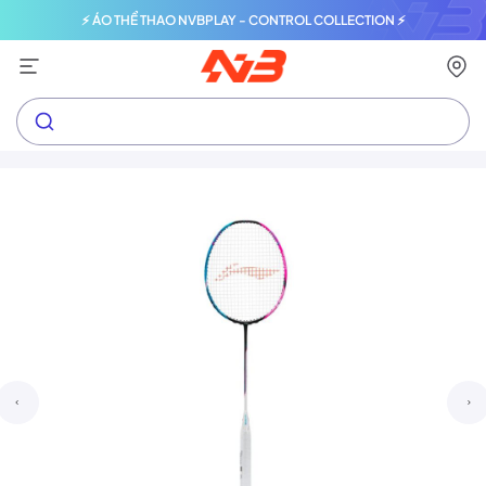
⚡ ÁO THỂ THAO NVBPLAY - CONTROL COLLECTION ⚡