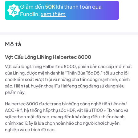
Giảm đến
50K
khi thanh toán qua
Fundiin.
xem thêm
Mô tả
Vợt Cầu Lông LiNing Halbertec 8000
Vợt cầu lông Lining Halbertec 8000, phiên bản cao cấp mới nhất
của Lining, được mệnh danh là “Thần Búa Tốc Độ,” tối ưu cho lối
chơi kiểm soát vượt trội và những pha tấn công mạnh mẽ, chính
xác. Hiện tại, huyền thoại Fu Haifeng cũng đang sử dụng siêu
phẩm này.
Halbertec 8000 được trang bị những công nghệ tiên tiến như
ACC-Rif, hệ thống hấp thụ sốc HDF, vật liệu T1100 + Tb Nano và
sợi carbon mật độ cao, mang đến khả năng điều khiển nhanh,
chính xác. Đây là lựa chọn hoàn hảo cho người chơi chuyên
nghiệp và có trình độ cao.