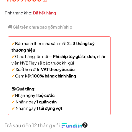
Tình trạng kho:
Đã hết hàng
🚚 Giá trên chưa bao gồm phí ship
✔
Bảo hành theo nhà sản xuất
2- 3 tháng tuỳ
thương hiệu
✔
Giao hàng tận nơi —
Phí ship tùy giá trị đơn,
nhân
viên NVBPlay sẽ báo trước khi gửi
✔
Xuất hoá đơn
VAT theo yêu cầu
✔
Cam kết
100% hàng chính hãng
🎁 Quà tặng:
✔
Nhận ngay
1 bộ cước
✔
Nhận ngay
1 quấn cán
✔
Nhận ngay
1 túi đựng vợt
Trả sau đến 12 tháng với