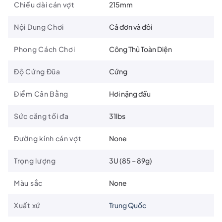
Chiều dài cán vợt
215mm
Nội Dung Chơi
Cả đơn và đôi
Công nghệ nổi bật trên vợt cầu lông Lining Halbertec 8000
:
HDF Shock Absorption System
: Công nghệ hấp thụ sốc tiên
Phong Cách Chơi
Công Thủ Toàn Diện
tiến trên khung vợt giúp giảm chấn hiệu quả, tăng cường tốc
độ và linh hoạt trong quá trình tấn công.
Độ Cứng Đũa
Cứng
Điểm Cân Bằng
Hơi nặng đầu
Sức căng tối đa
31lbs
Đường kính cán vợt
None
Trọng lượng
3U (85 – 89g)
Màu sắc
None
Xuất xứ
Trung Quốc