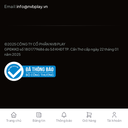
Email:
info@nvbplay.vn
©2025 CÔNG TY CỔ PHẦN NVB PLAY
GPĐKKD số 1801779686 do Sở KHĐT TP. Cần Thơ cấp ngày 22 tháng 01
năm 2025
Trang chủ
Bảng tin
Thông báo
Giỏ hàng
Tài khoản