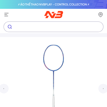
⚡ ÁO THỂ THAO NVBPLAY - CONTROL COLLECTION ⚡