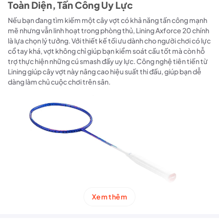
Toàn Diện, Tấn Công Uy Lực
Nếu bạn đang tìm kiếm một cây vợt có khả năng tấn công mạnh
mẽ nhưng vẫn linh hoạt trong phòng thủ, Lining Axforce 20 chính
là lựa chọn lý tưởng. Với thiết kế tối ưu dành cho người chơi có lực
cổ tay khá, vợt không chỉ giúp bạn kiểm soát cầu tốt mà còn hỗ
trợ thực hiện những cú smash đầy uy lực. Công nghệ tiên tiến từ
Lining giúp cây vợt này nâng cao hiệu suất thi đấu, giúp bạn dễ
dàng làm chủ cuộc chơi trên sân.
Xem thêm
Ưu điểm nổi bật của vợt Lining Axforce 20
Tấn công mạnh mẽ với đầu vợt nặng