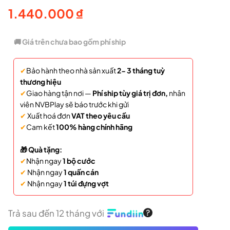
1.440.000
₫
🚚 Giá trên chưa bao gồm phí ship
✔
Bảo hành theo nhà sản xuất
2- 3 tháng tuỳ
thương hiệu
✔
Giao hàng tận nơi —
Phí ship tùy giá trị đơn,
nhân
viên NVBPlay sẽ báo trước khi gửi
✔
Xuất hoá đơn
VAT theo yêu cầu
✔
Cam kết
100% hàng chính hãng
🎁 Quà tặng:
✔
Nhận ngay
1 bộ cước
✔
Nhận ngay
1 quấn cán
✔
Nhận ngay
1 túi đựng vợt
Trả sau đến 12 tháng với