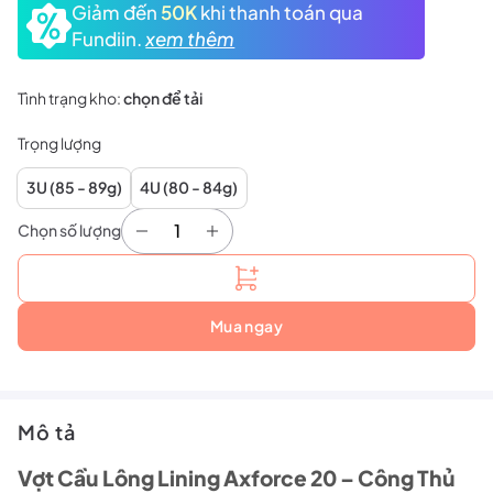
Giảm đến
50K
khi thanh toán qua
Fundiin.
xem thêm
Tình trạng kho:
chọn để tải
Trọng lượng
3U (85 - 89g)
4U (80 - 84g)
Chọn số lượng
Vợt Cầu Lông Lining Axforce 20 số lượng
Mua ngay
Mô tả
Vợt Cầu Lông Lining Axforce 20 – Công Thủ