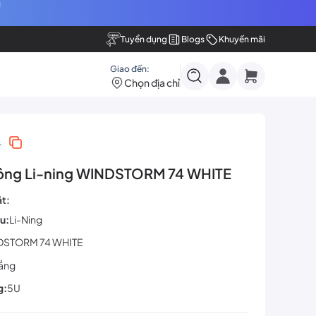
Tuyển dụng
Blogs
Khuyến mãi
Giao đến:
Chọn địa chỉ
4
ông Li-ning WINDSTORM 74 WHITE
ật:
u:
Li-Ning
DSTORM 74 WHITE
rắng
g:
5U