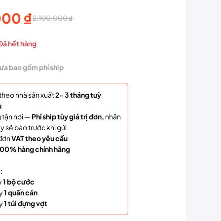
000
₫
2.100.000
₫
Đã hết hàng
hưa bao gồm phí ship
000 ₫.
theo nhà sản xuất
2- 3 tháng tuỳ
u
000 ₫.
 tận nơi —
Phí ship tùy giá trị đơn,
nhân
y sẽ báo trước khi gửi
đơn
VAT theo yêu cầu
00% hàng chính hãng
:
y
1 bộ cước
y
1 quấn cán
y
1 túi đựng vợt