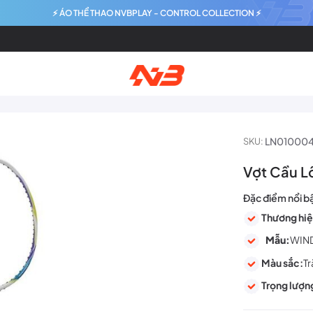
⚡ ÁO THỂ THAO NVBPLAY - CONTROL COLLECTION ⚡
LN01000
SKU:
Vợt Cầu L
Đặc điểm nổi b
Thương hiệ
Mẫu:
WIN
Màu sắc:
T
Trọng lượn