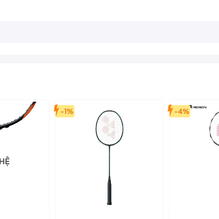
-1%
-4%
 HỆ