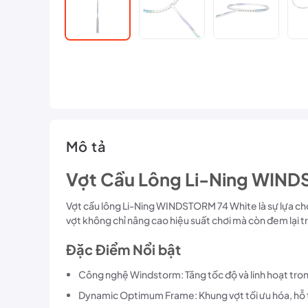
Mô tả
Vợt Cầu Lông Li-Ning WINDS
Vợt cầu lông Li-Ning WINDSTORM 74 White là sự lựa chọn
vợt không chỉ nâng cao hiệu suất chơi mà còn đem lại t
Đặc Điểm Nổi bật
Công nghệ Windstorm: Tăng tốc độ và linh hoạt trong
Dynamic Optimum Frame: Khung vợt tối ưu hóa, hỗ t