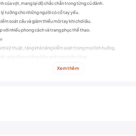
h của vợt, mang lại độ chắc chắn trong từng cú đánh.
 lý tưởng cho những người có cổ tay yếu.
iểm soát cầu và giảm thiểu mỏi tay khi chơi lâu.
ợp với nhiều phong cách và trang phục thể thao.
te
nh kỹ thuật, tăng khả năng kiểm soát trong mọi tình huống.
hoát, giúp tăng cường hiệu quả trong tấn công.
 người chơi duy trì phong độ mà không mỏi.
Xem thêm
ng đầu dành cho người chơi cầu lông muốn cải thiện tốc độ, kiểm soát 
ơi phong trào đến vận động viên chuyên nghiệp.