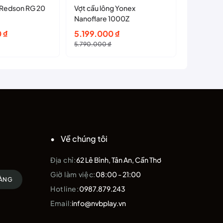
 Redson RG 20
Vợt cầu lông Yonex
VỢT YD L
Nanoflare 1000Z
Giá
Giá
0
₫
5.199.000
₫
3.350.
gốc
hiện
5.790.000
₫
là:
tại
 ₫.
5.790.000 ₫.
là:
 ₫.
5.199.000 ₫.
Về chúng tôi
Địa chỉ:
62 Lê Bình, Tân An, Cần Thơ
Giờ làm việc:
08:00 - 21:00
HÀNG
Hotline:
0987.879.243
Email:
info@nvbplay.vn