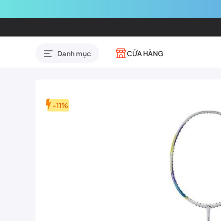
CỬA HÀNG
Danh mục
-11%