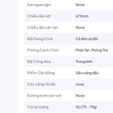
Swingweight
None
Chiều dài vợt
675mm
Chiều dài cán vợt
None
Nội Dung Chơi
Cả đơn và đôi
Phong Cách Chơi
Phản Tạt, Phòng Thủ
Độ Cứng Đũa
Trung bình
Điểm Cân Bằng
Siêu nặng đầu
Sức căng tối đa
none
Đường kính cán vợt
None
Trọng lượng
5U (75 – 79g)