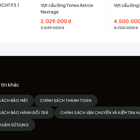
CHT P3.1
Vợt cầu lông Yonex Astrox
Vợt cầu lông
Nextage
Giá
Giá
Giá
Giá
2.029.000
₫
4.500.00
gốc
hiện
gốc
hiện
2.049.000
₫
4.700.000
₫
là:
tại
là:
tại
2.049.000 ₫.
là:
4.700.000
là:
2.029.000 ₫.
4.500.000
tin khác
SÁCH BẢO MẬT
CHÍNH SÁCH THANH TOÁN
SÁCH BẢO HÀNH ĐỔI TRẢ
CHÍNH SÁCH VẬN CHUYỂN VÀ KIỂM TRA 
HUẬN SỬ DỤNG