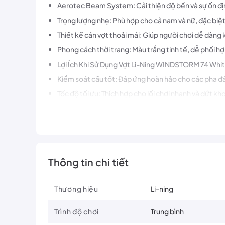
Aerotec Beam System: Cải thiện độ bền và sự ổn địn
Trọng lượng nhẹ: Phù hợp cho cả nam và nữ, đặc biệt
Thiết kế cán vợt thoải mái: Giúp người chơi dễ dàng k
Phong cách thời trang: Màu trắng tinh tế, dễ phối h
Lợi Ích Khi Sử Dụng Vợt Li-Ning WINDSTORM 74 Whi
Kiểm soát cầu tốt: Đáp ứng hoàn hảo cho các pha đá
Tốc độ tối ưu: Thích hợp cho lối chơi nhanh và dứt k
Trải nghiệm thoải mái: Thiết kế nhẹ và vừa tay, giúp
Vợt Cầu Lông Li-Ning WINDSTORM 74 White là lựa chọn hà
nhẹ nhàng, vợt phù hợp cho mọi đối tượng từ người ch
Thông tin chi tiết
Xem thêm sản phẩm
Vợt cầu lông Li-Ning
Thương hiệu
Li-ning
Liên hệ ngay tại fanpage
NVBPlay
Trình độ chơi
Trung bình