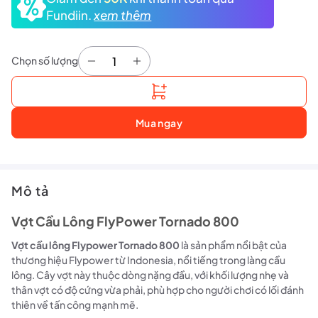
Fundiin.
xem thêm
Chọn số lượng
Vợt Cầu Lông FlyPower Tornado 800 số lượng
Mua ngay
Mô tả
Vợt Cầu Lông FlyPower Tornado 800
Vợt cầu lông Flypower Tornado 800
là sản phẩm nổi bật của
thương hiệu Flypower từ Indonesia, nổi tiếng trong làng cầu
lông. Cây vợt này thuộc dòng nặng đầu, với khối lượng nhẹ và
thân vợt có độ cứng vừa phải, phù hợp cho người chơi có lối đánh
thiên về tấn công mạnh mẽ.