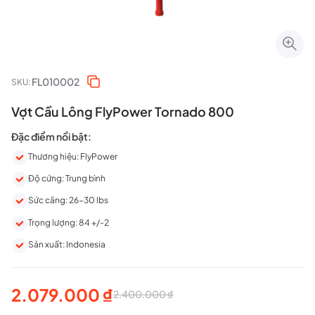
FL010002
SKU:
Vợt Cầu Lông FlyPower Tornado 800
Đặc điểm nổi bật:
Thương hiệu: FlyPower
Độ cứng: Trung bình
Sức căng: 26-30 lbs
Trọng lượng: 84 +/-2
Sản xuất: Indonesia
2.079.000
₫
2.400.000
₫
Giá
Giá