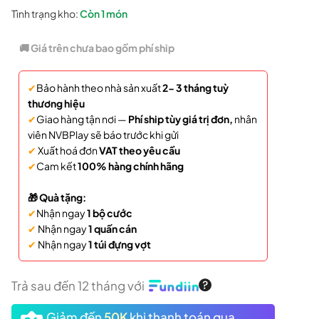
gốc
hiện
Tình trạng kho:
Còn
1 món
là:
tại
🚚 Giá trên chưa bao gồm phí ship
2.400.000 ₫.
là:
✔
Bảo hành theo nhà sản xuất
2- 3 tháng tuỳ
2.079.000 ₫.
thương hiệu
✔
Giao hàng tận nơi —
Phí ship tùy giá trị đơn,
nhân
viên NVBPlay sẽ báo trước khi gửi
✔
Xuất hoá đơn
VAT theo yêu cầu
✔
Cam kết
100% hàng chính hãng
🎁 Quà tặng:
✔
Nhận ngay
1 bộ cước
✔
Nhận ngay
1 quấn cán
✔
Nhận ngay
1 túi đựng vợt
Trả sau đến 12 tháng với
Giảm đến
50K
khi thanh toán qua