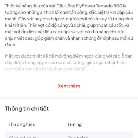
Thiết kế nặng đầu của Vợt Cầu Lông FlyPower Tornado 800 lý
tưởng cho những ai thích lối chơi tấn công, đặc biệt là khi đập cầu
mạnh. Cây vợt này phù hợp với người chơi có lực tay từ trung bình
khá trở lên. Thân vợt có độ cứng vừa phải, giúp thoát cầu tốt, và
mặt vợt ổn định. Vật liệu cao cấp của vợt có khả năng chịu lực,
chịu nhiệt cao, giúp giảm chấn và nhanh chóng ổn định sau mỗi cú
đánh.
Mặt vợt được thiết kế để mở rộng điểm ngọt, cùng với các lỗ đan
dây được trang bị gen cao su chất lượng, giúp ngăn chặn hiện
tượng lún gen và bảo vệ khung vợt bền bỉ.
Với ngoại hình nổi bật, Vợt Cầu Lông FlyPower Tornado 800 sử
Xem thêm
dụng màu đỏ chủ đạo, kết hợp cùng những đường nét màu trắng
và đen, tạo nên vẻ ngoài cá tính và thu hút mọi ánh nhìn.
Thông tin chi tiết
Thương hiệu
Li-ning