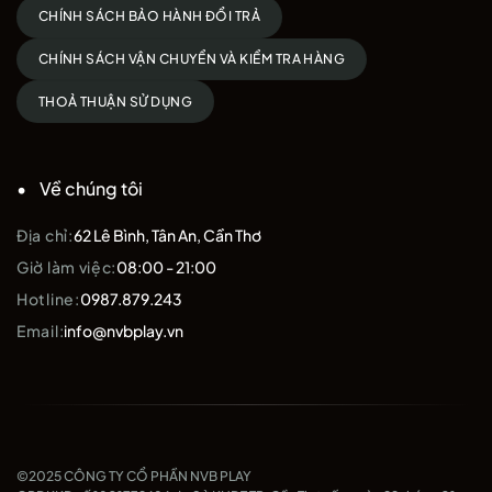
CHÍNH SÁCH BẢO HÀNH ĐỔI TRẢ
CHÍNH SÁCH VẬN CHUYỂN VÀ KIỂM TRA HÀNG
THOẢ THUẬN SỬ DỤNG
Về chúng tôi
Địa chỉ:
62 Lê Bình, Tân An, Cần Thơ
Giờ làm việc:
08:00 - 21:00
Hotline:
0987.879.243
Email:
info@nvbplay.vn
©2025 CÔNG TY CỔ PHẦN NVB PLAY