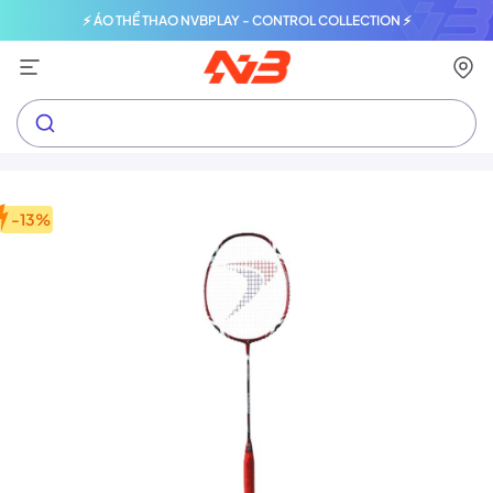
⚡ ÁO THỂ THAO NVBPLAY - CONTROL COLLECTION ⚡
-13%