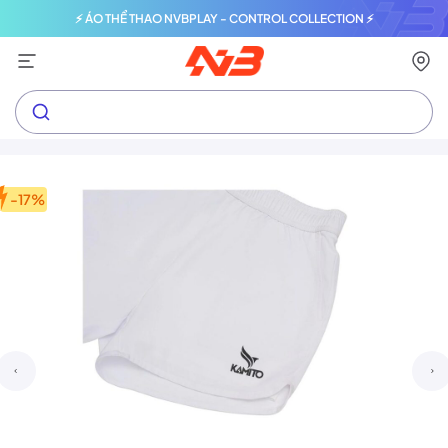
⚡ ÁO THỂ THAO NVBPLAY - CONTROL COLLECTION ⚡
-17%