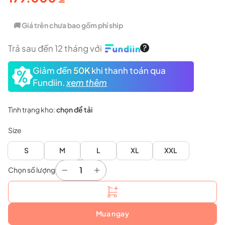
Giá
Giá
gốc
hiện
🚚 Giá trên chưa bao gồm phí ship
là:
tại
Trả sau đến 12 tháng với
215.000 ₫.
là:
Giảm đến
50K
khi thanh toán qua
179.000 ₫.
Fundiin.
xem thêm
Tình trạng kho:
chọn để tải
Size
S
M
L
XL
XXL
Chọn số lượng
Quần Nữ VTT GoWo Trắng số lượng
Mua ngay