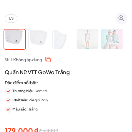
1
/
5
Không áp dụng
SKU:
Quần Nữ VTT GoWo Trắng
Đặc điểm nổi bật:
Thương hiệu:
Kamito.
Chất liệu:
Vải gió Poly
Màu sắc:
.Trắng
179.000
₫
215.000
₫