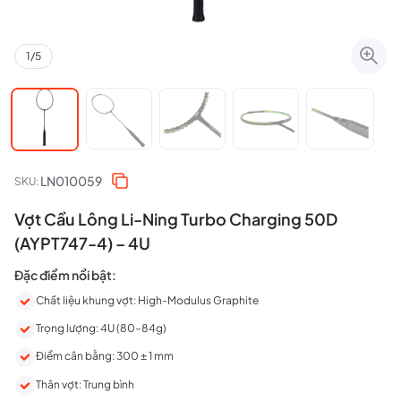
1
/
5
LN010059
SKU:
Vợt Cầu Lông Li-Ning Turbo Charging 50D
(AYPT747-4) – 4U
Đặc điểm nổi bật:
Chất liệu khung vợt: High-Modulus Graphite
Trọng lượng: 4U (80–84g)
Điểm cân bằng: 300 ± 1 mm
Thân vợt: Trung bình