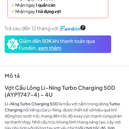
✔
Nhận ngay
1 quấn cán
✔
Nhận ngay
1 túi đựng vợt
Trả sau đến 12 tháng với
Giảm đến
50K
khi thanh toán qua
Fundiin.
xem thêm
Mô tả
Vợt Cầu Lông Li-Ning Turbo Charging 50D
(AYPT747-4) – 4U
Li-Ning Turbo Charging 50D
là mẫu vợt nằm trong dòng
Turbo
Charging
nổi tiếng của Li-Ning, được thiết kế với hiệu quả khí
động học vượt trội, mang đến tốc độ xoay cực mạnh cùng phản
xạ nhanh nhạy. Nhờ cấu trúc khung hình thang sáng tạo, cây vợt
này phù hợp với những tay vợt yêu thích
lối chơi tốc độ, linh