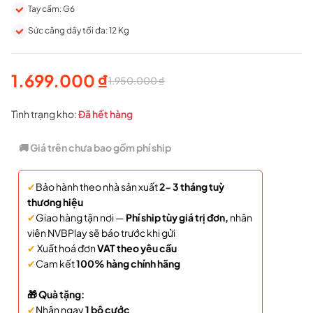
Tay cầm: G6
Sức căng dây tối đa: 12 Kg
1.699.000
₫
1.950.000
₫
Giá
Giá
gốc
hiện
Tình trạng kho:
Đã hết hàng
là:
tại
🚚 Giá trên chưa bao gồm phí ship
1.950.000 ₫.
là:
✔
Bảo hành theo nhà sản xuất
2- 3 tháng tuỳ
1.699.000 ₫.
thương hiệu
✔
Giao hàng tận nơi —
Phí ship tùy giá trị đơn,
nhân
viên NVBPlay sẽ báo trước khi gửi
✔
Xuất hoá đơn
VAT theo yêu cầu
✔
Cam kết
100% hàng chính hãng
🎁 Quà tặng:
✔
Nhận ngay
1 bộ cước