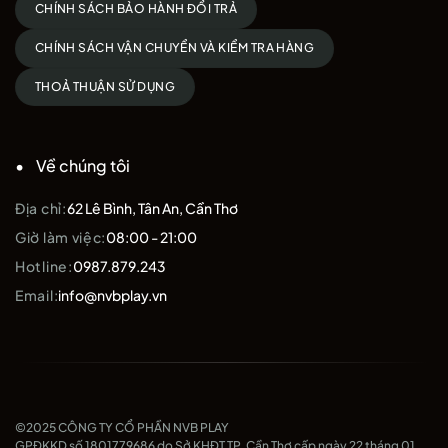
CHÍNH SÁCH BẢO HÀNH ĐỔI TRẢ
CHÍNH SÁCH VẬN CHUYỂN VÀ KIỂM TRA HÀNG
THOẢ THUẬN SỬ DỤNG
Về chúng tôi
Địa chỉ:
62 Lê Bình, Tân An, Cần Thơ
Giờ làm việc:
08:00 - 21:00
Hotline:
0987.879.243
Email:
info@nvbplay.vn
©2025 CÔNG TY CỔ PHẦN NVB PLAY
GPĐKKD số 1801779686 do Sở KHĐT TP. Cần Thơ cấp ngày 22 tháng 01