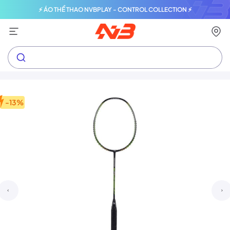
⚡ ÁO THỂ THAO NVBPLAY - CONTROL COLLECTION ⚡
-13%