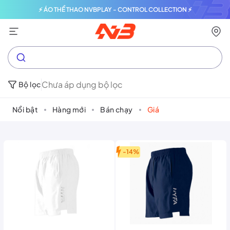
⚡ ÁO THỂ THAO NVBPLAY - CONTROL COLLECTION ⚡
Chưa áp dụng bộ lọc
Bộ lọc
Nổi bật
Hàng mới
Bán chạy
Giá
-14%