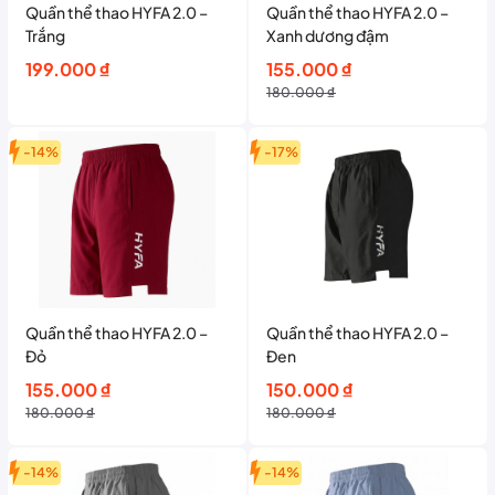
Quần thể thao HYFA 2.0 –
Quần thể thao HYFA 2.0 –
Trắng
Xanh dương đậm
Giá
Giá
199.000
₫
155.000
₫
gốc
hiện
180.000
₫
là:
tại
180.000 ₫.
là:
-14%
-17%
155.000 ₫.
Quần thể thao HYFA 2.0 –
Quần thể thao HYFA 2.0 –
Đỏ
Đen
Giá
Giá
Giá
Giá
155.000
₫
150.000
₫
gốc
hiện
gốc
hiện
180.000
₫
180.000
₫
là:
tại
là:
tại
180.000 ₫.
là:
180.000 ₫.
là:
-14%
-14%
155.000 ₫.
150.000 ₫.