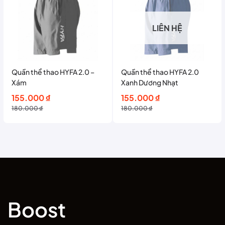
LIÊN HỆ
Quần thể thao HYFA 2.0 –
Quần thể thao HYFA 2.0
Xám
Xanh Dương Nhạt
Giá
Giá
Giá
Giá
155.000
₫
155.000
₫
gốc
hiện
gốc
hiện
180.000
₫
180.000
₫
là:
tại
là:
tại
180.000 ₫.
là:
180.000 ₫.
là:
155.000 ₫.
155.000 ₫.
Boost