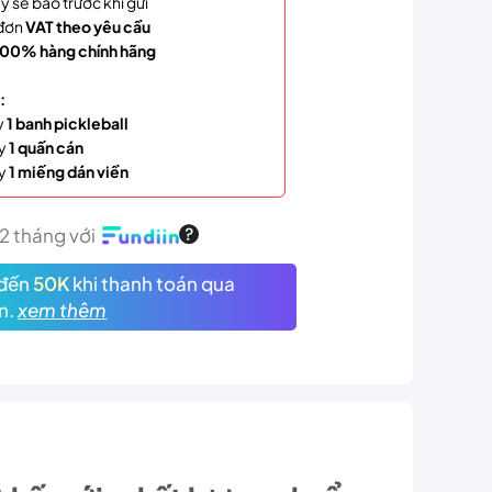
y sẽ báo trước khi gửi
đơn
VAT theo yêu cầu
00% hàng chính hãng
:
y
1 banh pickleball
y
1 quấn cán
y
1 miếng dán viền
12 tháng với
đến
50K
khi thanh toán qua
n.
xem thêm