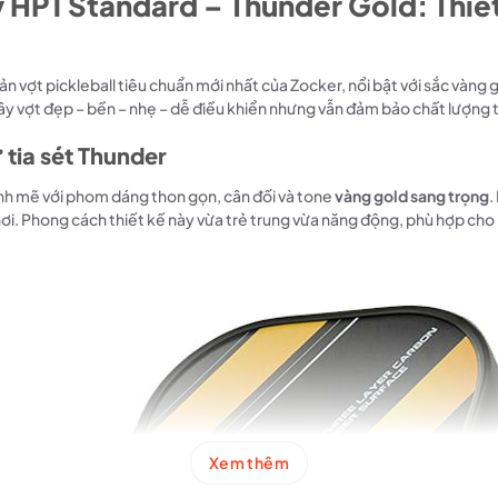
 HP1 Standard – Thunder Gold: Thiết
ản vợt pickleball tiêu chuẩn mới nhất của Zocker, nổi bật với sắc vàng 
vợt đẹp – bền – nhẹ – dễ điều khiển nhưng vẫn đảm bảo chất lượng từ 
 tia sét Thunder
ạnh mẽ với phom dáng thon gọn, cân đối và tone
vàng gold sang trọng
.
hơi. Phong cách thiết kế này vừa trẻ trung vừa năng động, phù hợp cho
Xem thêm