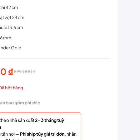
dài 42 cm
ặt vợt 28 cm
huôi 13.6 cm
 16 mm
under Gold
00
₫
899.000
₫
Đã hết hàng
hưa bao gồm phí ship
0 ₫.
theo nhà sản xuất
2- 3 tháng tuỳ
u
0 ₫.
 tận nơi —
Phí ship tùy giá trị đơn,
nhân