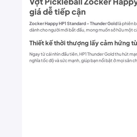
Vợt Pickleball Zocker Happy
giá dễ tiếp cận
Zocker Happy HP1 Standard – Thunder Gold
là phiên b
dành cho người mới bắt đầu, mong muốn sở hữu một cây 
Thiết kế thời thượng lấy cảm hứng từ
Ngay từ cái nhìn đầu tiên, HP1 Thunder Gold thu hút m
nghĩa tốc độ và sức mạnh, giúp bạn nổi bật ở mọi sân c