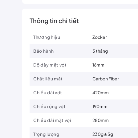
Thông tin chi tiết
Thương hiệu
Zocker
Bảo hành
3 tháng
Độ dày mặt vợt
16mm
Chất liệu mặt
Carbon Fiber
Chiều dài vợt
420mm
Chiều rộng vợt
190mm
Chiều dài mặt vợi
280mm
Trọng lượng
230g ± 5g