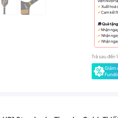
viên NVBPla
✔
Xuất hoá 
✔
Cam kết
1
🎁 Quà tặng
✔
Nhận nga
✔
Nhận nga
✔
Nhận nga
Trả sau đến 
Giảm 
Fundii