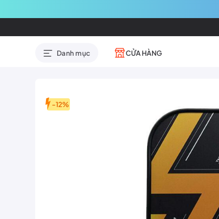
CỬA HÀNG
Danh mục
-12%