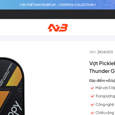
⚡ ÁO THỂ THAO NVBPLAY - CONTROL COLLECTION ⚡
ZK140011
SKU:
Vợt Pickl
Thunder G
Đặc điểm nổi b
Mặt vợt 3 l
Trọng lượng
Công nghệ 
Chiều rộng 