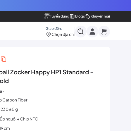
Tuyển dụng
Blogs
Khuyến mãi
Giao đến:
Chọn địa chỉ
eball Zocker Happy HP1 Standard –
old
ật:
ớp Carbon Fiber
 230 ± 5 g
Ép nguội + Chip NFC
19 cm