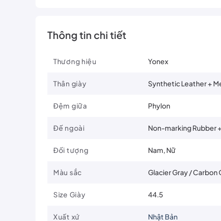
Thông tin chi tiết
Thương hiệu
Yonex
Thân giày
Synthetic Leather + M
Đệm giữa
Phylon
Đế ngoài
Non-marking Rubber 
Đối tượng
Nam, Nữ
Màu sắc
Glacier Gray / Carbon
Size Giày
44.5
Xuất xứ
Nhật Bản