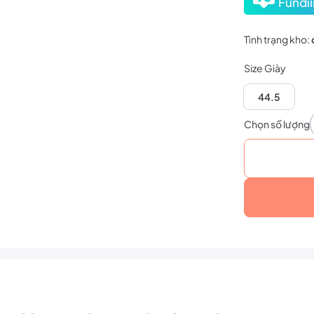
Fundii
Tình trạng kho:
Size Giày
44.5
Chọn số lượng