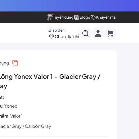
Tuyển dụng
Blogs
Khuyến mãi
Giao đến:
Chọn địa chỉ
dụng
ông Yonex Valor 1 – Glacier Gray /
ray
ật:
ệu
: Yonex
phẩm
: Valor 1
Glacier Gray / Carbon Gray