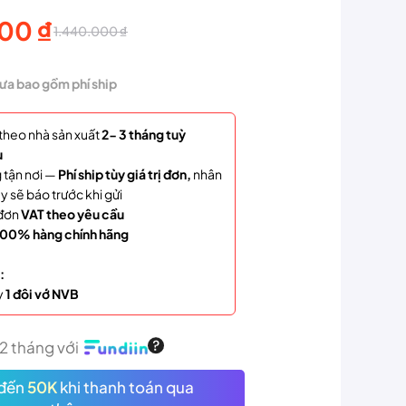
000
₫
1.440.000
₫
hưa bao gồm phí ship
theo nhà sản xuất
2- 3 tháng tuỳ
u
000 ₫.
 tận nơi —
Phí ship tùy giá trị đơn,
nhân
00 ₫.
y sẽ báo trước khi gửi
đơn
VAT theo yêu cầu
00% hàng chính hãng
:
y
1 đôi vớ NVB
12 tháng với
đến
50K
khi thanh toán qua