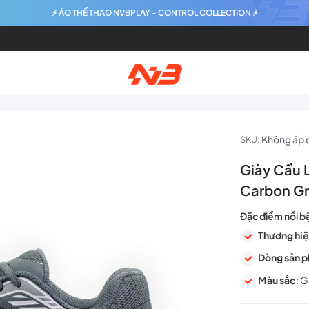
⚡ ÁO THỂ THAO NVBPLAY - CONTROL COLLECTION ⚡
Không áp 
SKU:
Giày Cầu L
Carbon G
Đặc điểm nổi b
Thương hi
Dòng sản 
Màu sắc
: 