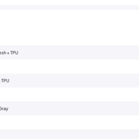
esh + TPU
+ TPU
 Gray