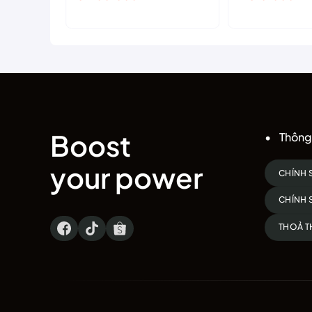
Boost
Thông 
your power
CHÍNH 
CHÍNH 
THOẢ T