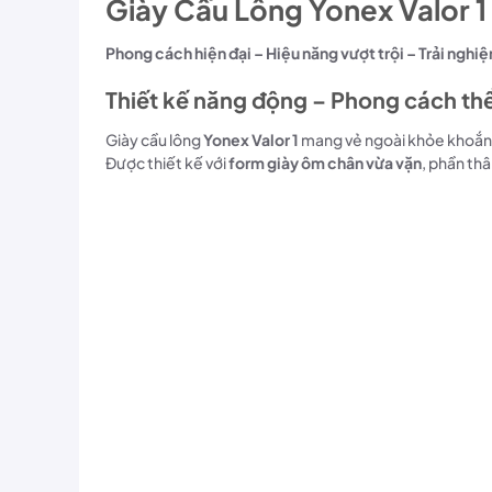
Giày Cầu Lông Yonex Valor 1
Phong cách hiện đại – Hiệu năng vượt trội – Trải nghi
Thiết kế năng động – Phong cách thể
Giày cầu lông
Yonex Valor 1
mang vẻ ngoài khỏe khoắn
Được thiết kế với
form giày ôm chân vừa vặn
, phần thâ