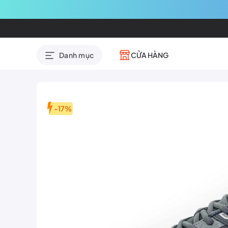
CỬA HÀNG
Danh mục
-17%