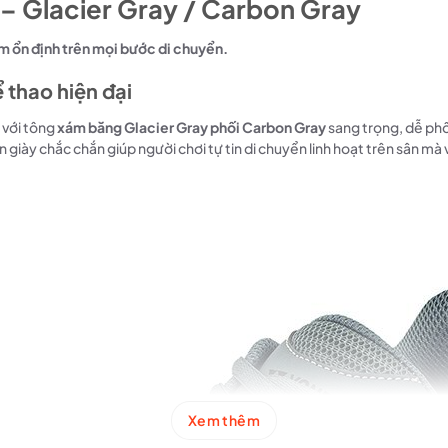
 – Glacier Gray / Carbon Gray
ệm ổn định trên mọi bước di chuyển.
 thao hiện đại
 với tông
xám băng Glacier Gray phối Carbon Gray
sang trọng, dễ phố
n giày chắc chắn giúp người chơi tự tin di chuyển linh hoạt trên sân mà 
Xem thêm