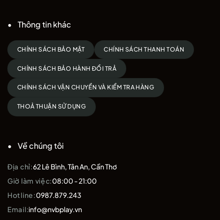
Nhận ưu đãi và quyền lợi độc quyền từ Kamito
Kamito Genesis 16mm
– lựa chọn lý tưởng cho những ai muốn
Thông tin khác
bắt đầu một “khởi nguyên” mới, nâng tầm lối chơi và khẳng định
bản lĩnh trên sân pickleball.
CHÍNH SÁCH BẢO MẬT
CHÍNH SÁCH THANH TOÁN
Xem thêm sản phẩm
Vợt Pickleball Kamito
CHÍNH SÁCH BẢO HÀNH ĐỔI TRẢ
Liên hệ ngay tại fanpage
NVBPlay
CHÍNH SÁCH VẬN CHUYỂN VÀ KIỂM TRA HÀNG
THOẢ THUẬN SỬ DỤNG
Về chúng tôi
Địa chỉ:
62 Lê Bình, Tân An, Cần Thơ
Giờ làm việc:
08:00 - 21:00
Hotline:
0987.879.243
Email:
info@nvbplay.vn