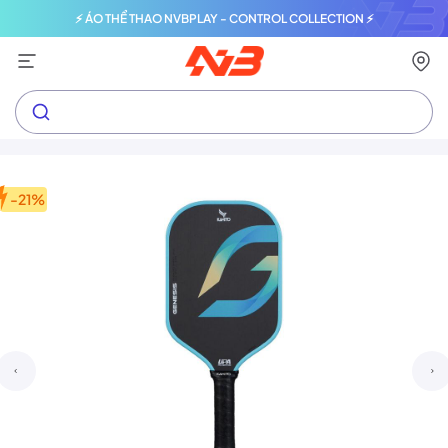
⚡ ÁO THỂ THAO NVBPLAY - CONTROL COLLECTION ⚡
-21%