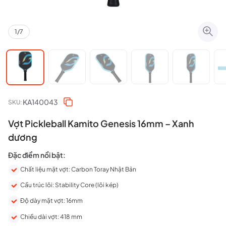
1
/
7
KA140043
SKU:
Vợt Pickleball Kamito Genesis 16mm – Xanh
dương
Đặc điểm nổi bật:
Chất liệu mặt vợt: Carbon Toray Nhật Bản
Cấu trúc lõi: Stability Core (lõi kép)
Độ dày mặt vợt: 16mm
Chiều dài vợt: 418 mm