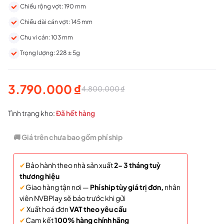
Chiều rộng vợt: 190 mm
Chiều dài cán vợt: 145 mm
Chu vi cán: 103 mm
Trọng lượng: 228 ± 5g
3.790.000
₫
4.800.000
₫
Giá
Giá
gốc
hiện
Tình trạng kho:
Đã hết hàng
là:
tại
🚚 Giá trên chưa bao gồm phí ship
4.800.000 ₫.
là:
✔
Bảo hành theo nhà sản xuất
2- 3 tháng tuỳ
3.790.000 ₫.
thương hiệu
✔
Giao hàng tận nơi —
Phí ship tùy giá trị đơn,
nhân
viên NVBPlay sẽ báo trước khi gửi
✔
Xuất hoá đơn
VAT theo yêu cầu
✔
Cam kết
100% hàng chính hãng