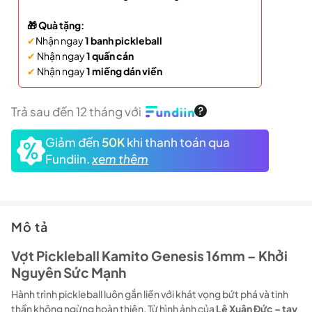
🎁 Quà tặng:
✔
Nhận ngay
1 banh pickleball
✔
Nhận ngay
1 quấn cán
✔
Nhận ngay
1 miếng dán viền
Trả sau đến 12 tháng với
Giảm đến
50K
khi thanh toán qua
Fundiin.
xem thêm
Mô tả
Vợt Pickleball Kamito Genesis 16mm – Khởi
Nguyên Sức Mạnh
Hành trình pickleball luôn gắn liền với khát vọng bứt phá và tinh
thần không ngừng hoàn thiện. Từ hình ảnh của
Lê Xuân Đức – tay