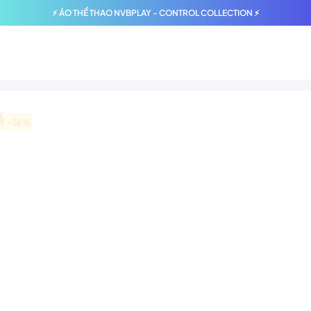
⚡ ÁO THỂ THAO NVBPLAY - CONTROL COLLECTION ⚡
-16%