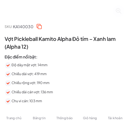
KA140030
SKU:
Vợt Pickleball Kamito Alpha Đỏ tím – Xanh lam
(Alpha 12)
Đặc điểm nổi bật:
Độ dày mặt vợt: 14mm
Chiều dài vợt: 419 mm
Chiều rộng vợt: 190 mm
Chiều dài cán vợt: 136 mm
Chu vi cán: 103 mm
Trọng lượng: 230 ± 5g
Trang chủ
Bảng tin
Thông báo
Giỏ hàng
Tài khoản