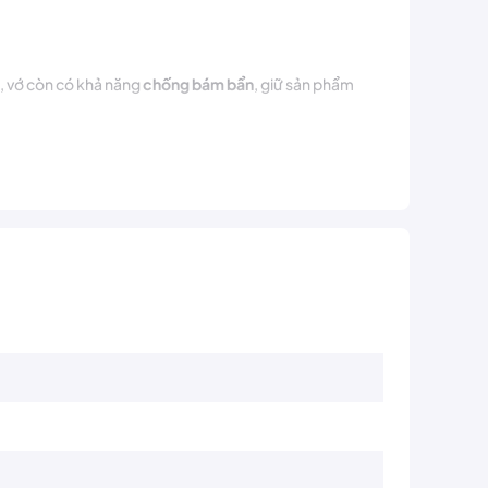
i, vớ còn có khả năng
chống bám bẩn
, giữ sản phẩm
ơi thường xuyên tập luyện hoặc thi đấu.
chân trong mọi trận đấu.