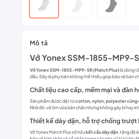
Mô tả
Vớ Yonex SSM-1855-MP9-SR –
Vớ Yonex SSM-1855-MP9-SR (Match Plus)
là dòng tấ
đấu. Đây là phụ kiện không thể thiếu giúp bảo vệ bàn 
Chất liệu cao cấp, mềm mại và đàn hồ
Sản phẩm được dệt từ
cotton, nylon, polyester cùng 
Nhờ đó, vớ ôm vừa bàn chân nhưng không gây bí hay khó
Thiết kế dày dặn, hỗ trợ chống trượt
Vớ Yonex Match Plus sở hữu
kết cấu dày dặn
, tăng độ 
bảo vệ bàn chân và cổ chân trong các pha xử lý kỹ thuật