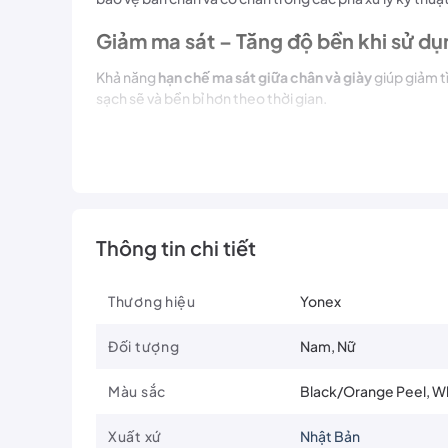
Giảm ma sát – Tăng độ bền khi sử dụ
Khả năng
hạn chế ma sát giữa chân và giày
giúp giảm t
sạch sẽ và bền bỉ hơn theo thời gian.
Dễ vệ sinh, nhanh khô, giữ form tốt
Vớ Yonex SSM-1855-MP9-SR dễ giặt,
nhanh khô và ít
👉
Vớ Yonex SSM-1855-MP9-SR
là lựa chọn lý tưởng
Thông tin chi tiết
Xem thêm sản phẩm
Phụ kiện cầu lông
Liên hệ ngay tại fanpage
NVBPlay
Thương hiệu
Yonex
Đối tượng
Nam, Nữ
Màu sắc
Black/Orange Peel, Wh
Xuất xứ
Nhật Bản