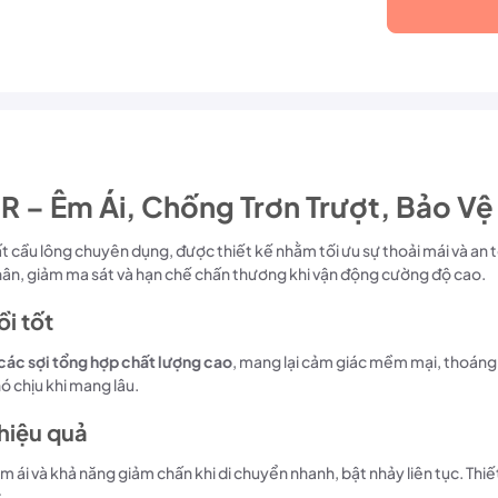
 Êm Ái, Chống Trơn Trượt, Bảo Vệ 
t cầu lông chuyên dụng, được thiết kế nhằm tối ưu sự thoải mái và an t
chân, giảm ma sát và hạn chế chấn thương khi vận động cường độ cao.
i tốt
các sợi tổng hợp chất lượng cao
, mang lại cảm giác mềm mại, thoáng k
 chịu khi mang lâu.
 hiệu quả
êm ái và khả năng giảm chấn khi di chuyển nhanh, bật nhảy liên tục. Thi
.