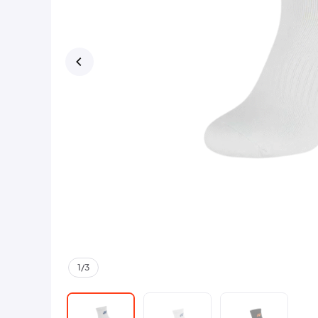
1
/
3