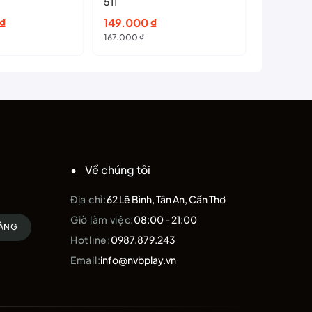
511
2
Giá
Giá
₫
149.000
₫
1.769.0
gốc
hiện
167.000
₫
là:
tại
167.000 ₫.
là:
149.000 ₫.
Về chúng tôi
Địa chỉ:
62 Lê Bình, Tân An, Cần Thơ
Giờ làm việc:
08:00 - 21:00
HÀNG
Hotline:
0987.879.243
Email:
info@nvbplay.vn