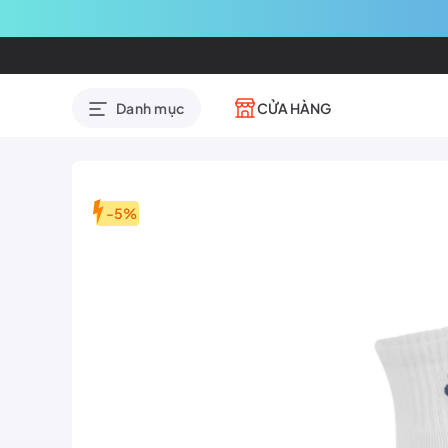
CỬA HÀNG
Danh mục
-5%