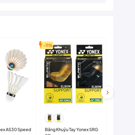
-11%
nex AS30 Speed
Băng Khuỷu Tay Yonex SRG
Ống Cầu 