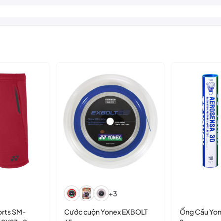
+3
rts SM-
Cước cuộn Yonex EXBOLT
Ống Cầu Yo