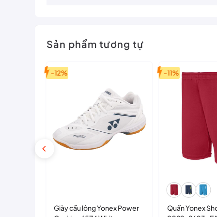
Sản phẩm tương tự
-12%
-11%
Giày cầu lông Yonex Power
Quần Yonex Sho