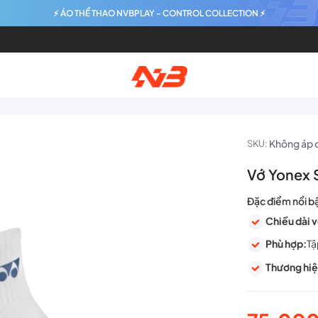
⚡ ÁO THỂ THAO NVBPLAY - CONTROL COLLECTION ⚡
Không áp 
SKU:
Vớ Yonex
Đặc điểm nổi b
Chiều dài v
Phù hợp:
Tậ
Thương hiệ