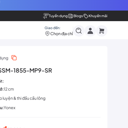
Tuyển dụng
Blogs
Khuyến mãi
Giao đến:
Chọn địa chỉ
dụng
 SSM-1855-MP9-SR
ật:
ớ:
12 cm
p luyện & thi đấu cầu lông
u:
Yonex