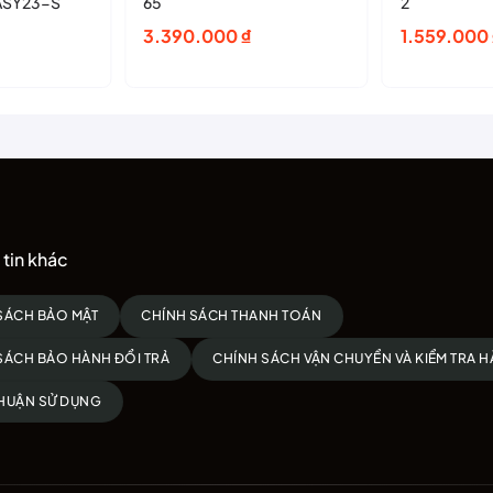
ASY23-S
65
2
3.390.000
₫
1.559.000
tin khác
SÁCH BẢO MẬT
CHÍNH SÁCH THANH TOÁN
SÁCH BẢO HÀNH ĐỔI TRẢ
CHÍNH SÁCH VẬN CHUYỂN VÀ KIỂM TRA 
HUẬN SỬ DỤNG