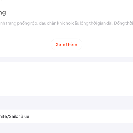
ng
ình trạng phồng rộp, đau chân khi chơi cầu lông thời gian dài. Đồng thờ
Xem thêm
 bai dão
, giữ form ổn định sau nhiều lần sử dụng – phù hợp cho người ch
 cho người chơi cầu lông cần sự êm ái, ổn định và bảo vệ tối ưu cho bàn 
ite/Sailor Blue