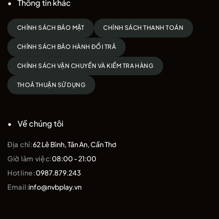
Thông tin khác
CHÍNH SÁCH BẢO MẬT
CHÍNH SÁCH THANH TOÁN
CHÍNH SÁCH BẢO HÀNH ĐỔI TRẢ
CHÍNH SÁCH VẬN CHUYỂN VÀ KIỂM TRA HÀNG
THOẢ THUẬN SỬ DỤNG
Về chúng tôi
Địa chỉ:
62 Lê Bình, Tân An, Cần Thơ
Giờ làm việc:
08:00 - 21:00
Hotline:
0987.879.243
Email:
info@nvbplay.vn