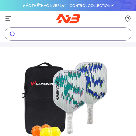
⚡ ÁO THỂ THAO NVBPLAY - CONTROL COLLECTION ⚡