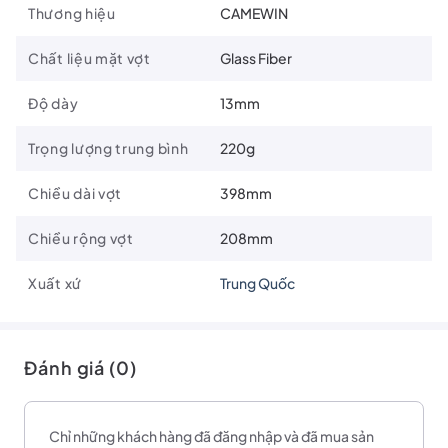
Chiều dài x rộng: 398 x 208mm
Thương hiệu
CAMEWIN
Độ dài cán 130mm
Chất liệu mặt vợt
Glass Fiber
Trọng lượng 220g
Phù hợp cho người mới chơi, người muốn trải nghiệm
Độ dày
13mm
môn thể thao đang hot này.
Trọng lượng trung bình
220g
Xem thêm các sản phẩm
PICKLEBALL
Chiều dài vợt
398mm
Chiều rộng vợt
208mm
Liên hệ ngay tại
fanpage!
Xuất xứ
Trung Quốc
Đánh giá (0)
Chỉ những khách hàng đã đăng nhập và đã mua sản