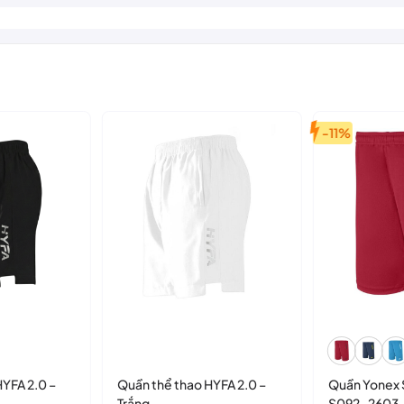
phần năng động, hiện đại và đầy phong cách cho set đồ thể thao của 
-11%
YFA 2.0 –
Quần thể thao HYFA 2.0 –
Quần Yonex 
Trắng
S092-2603