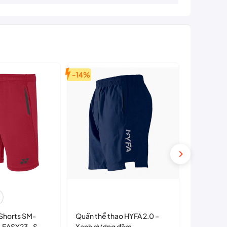
bạn!
-14%
-7%
Shorts SM-
Quần thể thao HYFA 2.0 –
Quần Shor
-EASY23-S
Xanh dương đậm
Premium 