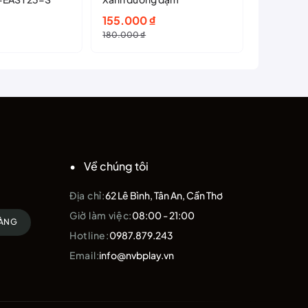
Giá
Giá
Giá
Giá
155.000
₫
279.00
gốc
hiện
gốc
hiện
180.000
₫
299.000
₫
là:
tại
là:
tại
180.000 ₫.
là:
299.000
là:
155.000 ₫.
279.000
Về chúng tôi
Địa chỉ:
62 Lê Bình, Tân An, Cần Thơ
Giờ làm việc:
08:00 - 21:00
HÀNG
Hotline:
0987.879.243
Email:
info@nvbplay.vn