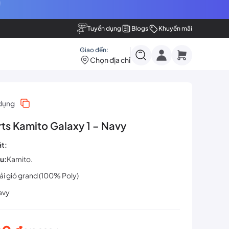
Tuyển dụng
Blogs
Khuyến mãi
Giao đến:
Chọn địa chỉ
dụng
ts Kamito Galaxy 1 – Navy
ật:
u:
Kamito.
ải gió grand (100% Poly)
avy