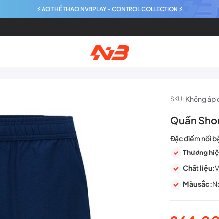
⚡ ÁO THỂ THAO NVBPLAY - CONTROL COLLECTION ⚡
Không áp 
SKU:
Quần Shor
Đặc điểm nổi b
Thương hiệ
Chất liệu:
V
Màu sắc:
N