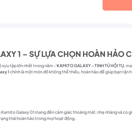
AXY 1 – SỰ LỰA CHỌN HOÀN HẢO C
ộ sưu tập lớn nhất trong năm –
KAMITO GALAXY – TINH TÚ HỘI TỤ
, ma
axy 1
chính là một món đồ không thể thiếu, hoàn hảo để giúp bạn tận 
s Kamito Galaxy 01 mang đến cảm giác thoáng mát, nhẹ nhàng và co gi
trạng thái hoàn hảo trong mọi hoạt động.