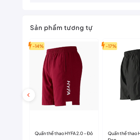
Hãy sở hữu ngay
quần shorts Kamito Galaxy 1
để thêm 
Sản phẩm tương tự
-14%
-17%
A 2.0 –
Quần thể thao HYFA 2.0 – Đỏ
Quần thể thao H
Đen