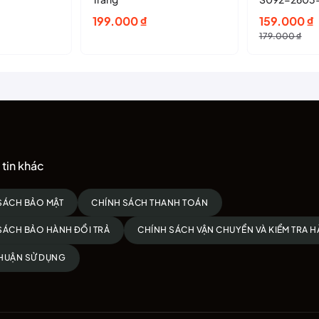
Giá
Giá
199.000
₫
159.000
₫
gốc
hiện
179.000
₫
là:
tại
179.000 ₫.
là:
159.000 ₫.
tin khác
SÁCH BẢO MẬT
CHÍNH SÁCH THANH TOÁN
SÁCH BẢO HÀNH ĐỔI TRẢ
CHÍNH SÁCH VẬN CHUYỂN VÀ KIỂM TRA 
HUẬN SỬ DỤNG
 cực hấp dẫn.