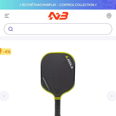
⚡ ÁO THỂ THAO NVBPLAY - CONTROL COLLECTION ⚡
-4%