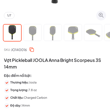
1
/
7
JO140016
SKU:
Vợt Pickleball JOOLA Anna Bright Scorpeus 3S
14mm
Đặc điểm nổi bật:
Thương hiệu:
Joola
Trọng lượng:
7.8 oz
Chất liệu:
Charged Carbon
Độ dày:
14mm