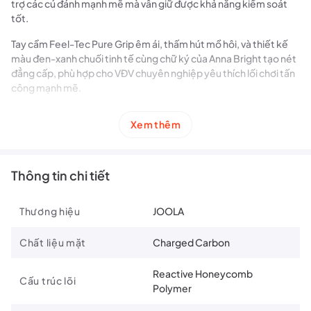
trợ các cú đánh mạnh mẽ mà vẫn giữ được khả năng kiểm soát
tốt.
Tay cầm Feel-Tec Pure Grip êm ái, thấm hút mồ hôi, và thiết kế
màu đen-xanh chuối tinh tế cùng chữ ký của Anna Bright tạo nét
đẳng cấp, phù hợp cho VĐV chuyên nghiệp yêu thích lối chơi tấn
công mạnh mẽ.
Xem thêm
Công nghệ trên vợt Pickleball Joola Anna Bright Scorpeus 3S
14mm:
Thông tin chi tiết
Propulsion Core
: Lõi đẩy giúp tăng cường sức mạnh trong
các cú đánh mạnh, phản công và tăng tốc, nhưng vẫn giữ
được cảm giác tinh tế và khả năng kiểm soát tốt trong các cú
Thương hiệu
JOOLA
chặn, giảm tốc và dinks.
Chất liệu mặt
Charged Carbon
Charged Carbon Surface
: Bề mặt carbon kết hợp chất kết
dính giúp tăng độ bền và cảm giác chắc chắn, tạo phản hồi
nhanh nhạy và sức bật lớn hơn.
Reactive Honeycomb
Cấu trúc lõi
Polymer
NFC Chip Accessible
: Trang bị chip NFC cho phép bạn xác
thực và mở khóa trải nghiệm độc quyền thông qua Joola