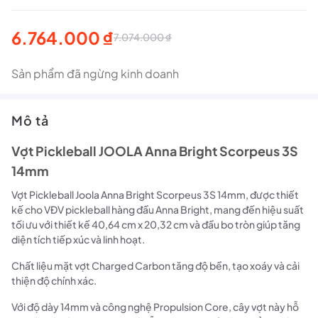
6.764.000
₫
7.074.000
₫
Giá
Giá
gốc
hiện
Sản phẩm đã ngừng kinh doanh
là:
tại
Mô tả
7.074.000 ₫.
là:
6.764.000 ₫.
Vợt Pickleball JOOLA Anna Bright Scorpeus 3S
14mm
Vợt Pickleball Joola Anna Bright Scorpeus 3S 14mm, được thiết
kế cho VĐV pickleball hàng đầu Anna Bright, mang đến hiệu suất
tối ưu với thiết kế 40,64 cm x 20,32 cm và đầu bo tròn giúp tăng
diện tích tiếp xúc và linh hoạt.
Chất liệu mặt vợt Charged Carbon tăng độ bền, tạo xoáy và cải
thiện độ chính xác.
Với độ dày 14mm và công nghệ Propulsion Core, cây vợt này hỗ