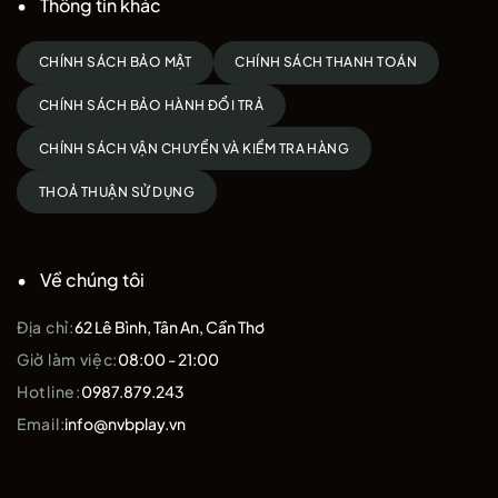
Thông tin khác
CHÍNH SÁCH BẢO MẬT
CHÍNH SÁCH THANH TOÁN
CHÍNH SÁCH BẢO HÀNH ĐỔI TRẢ
CHÍNH SÁCH VẬN CHUYỂN VÀ KIỂM TRA HÀNG
THOẢ THUẬN SỬ DỤNG
Về chúng tôi
Địa chỉ:
62 Lê Bình, Tân An, Cần Thơ
Giờ làm việc:
08:00 - 21:00
Hotline:
0987.879.243
Email:
info@nvbplay.vn