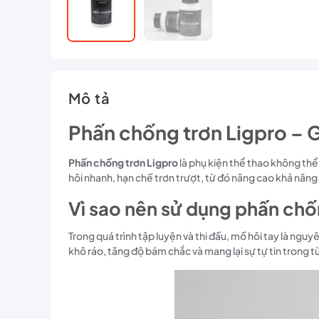
Mô tả
Phấn chống trơn Ligpro – G
Phấn chống trơn Ligpro
là phụ kiện thể thao không thể
hôi nhanh, hạn chế trơn trượt, từ đó nâng cao khả năng 
Vì sao nên sử dụng phấn chố
Trong quá trình tập luyện và thi đấu, mồ hôi tay là ngu
khô ráo, tăng độ bám chắc và mang lại sự tự tin trong từ