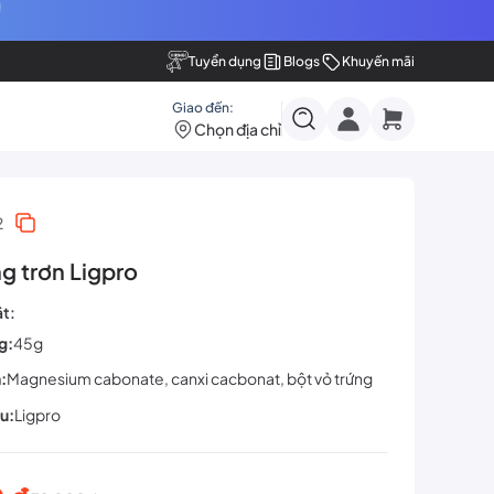
Tuyển dụng
Blogs
Khuyến mãi
Giao đến:
Chọn địa chỉ
2
g trơn Ligpro
ật:
g:
45g
:
Magnesium cabonate, canxi cacbonat, bột vỏ trứng
u:
Ligpro