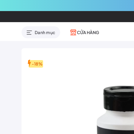
CỬA HÀNG
Danh mục
-18%