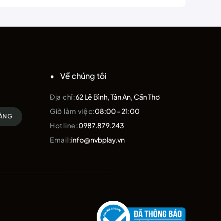
269.000 ₫.
là:
259.000 ₫.
ổn định trong thời gian dài.
nh tập luyện và thi đấu.
Về chúng tôi
tay.
Địa chỉ:
62 Lê Bình, Tân An, Cần Thơ
Giờ làm việc:
08:00 - 21:00
HÀNG
Hotline:
0987.879.243
Email:
info@nvbplay.vn