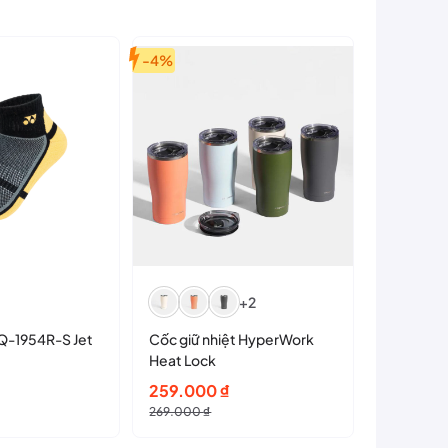
-4%
+2
Q-1954R-S Jet
Cốc giữ nhiệt HyperWork
Heat Lock
Giá
Giá
259.000
₫
iều kiện tập luyện cường độ cao.
gốc
hiện
269.000
₫
là:
tại