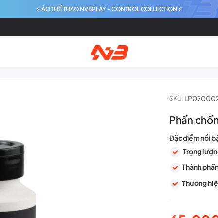
⚡ ÁO THỂ THAO NVBPLAY - CONTROL COLLECTION ⚡
LP07000
SKU:
Phấn chốn
Đặc điểm nổi b
Trọng lượn
Thành phần
Thương hiệ