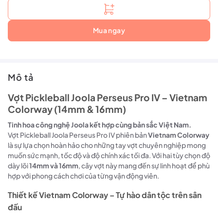
Mua ngay
Mô tả
Vợt Pickleball Joola Perseus Pro IV – Vietnam
Colorway (14mm & 16mm)
Tinh hoa công nghệ Joola kết hợp cùng bản sắc Việt Nam.
Vợt Pickleball Joola Perseus Pro IV phiên bản
Vietnam Colorway
là sự lựa chọn hoàn hảo cho những tay vợt chuyên nghiệp mong
muốn sức mạnh, tốc độ và độ chính xác tối đa. Với hai tùy chọn độ
dày lõi
14mm và 16mm
, cây vợt này mang đến sự linh hoạt để phù
hợp với phong cách chơi của từng vận động viên.
Thiết kế Vietnam Colorway – Tự hào dân tộc trên sân
đấu