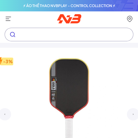
⚡ ÁO THỂ THAO NVBPLAY - CONTROL COLLECTION ⚡
-3%