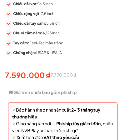
Chiều dài vợt:
16,5 inch
Chiều rộng vợt:
7,5 inch
Chiều dài tay cầm:
5,5 inch
Chu vi cầm nắm:
4,125 inch
Tay cầm:
Feel-Tec màu trắng
Chứng nhận:
USAP & UPA-A
7.590.000
₫
7.790.000
₫
Giá
Giá
gốc
hiện
🚚 Giá trên chưa bao gồm phí ship
là:
tại
✔
Bảo hành theo nhà sản xuất
2- 3 tháng tuỳ
7.790.000 ₫.
là:
thương hiệu
7.590.000 ₫.
✔
Giao hàng tận nơi —
Phí ship tùy giá trị đơn,
nhân
viên NVBPlay sẽ báo trước khi gửi
✔
Xuất hoá đơn
VAT theo yêu cầu