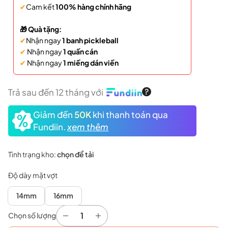
✔
Cam kết
100% hàng chính hãng
🎁 Quà tặng:
✔
Nhận ngay
1 banh pickleball
✔
Nhận ngay
1 quấn cán
✔
Nhận ngay
1 miếng dán viền
Trả sau đến 12 tháng với
Giảm đến
50K
khi thanh toán qua
Fundiin.
xem thêm
Tình trạng kho:
chọn để tải
Độ dày mặt vợt
14mm
16mm
Chọn số lượng
Vợt Pickleball Joola Perseus Pro IV - Vietnam 