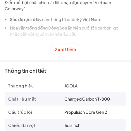
Điểm nổi bật nhất chính là diện mạo độc quyền “Vietnam
Colorway”.
Sắc đỏ rực rỡ
lấy cảm hứng từ quốc kỳ Việt Nam.
Hoa văn trống đồng Đông Sơn
ẩn hiện dưới lớp carbon, gợi
nhắc đến cội nguồn văn hóa lâu đời.
Đây không chỉ là một cây vợt thi đấu – mà là một
tuyên ngôn
Xem thêm
phong cách và tinh thần Việt
.
Thông tin chi tiết
Thương hiệu
JOOLA
Chất liệu mặt
Charged Carbon T-800
Cấu trúc lõi
Propulsion Core Gen 2
Chiều dài vợt
16.5 inch