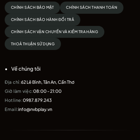
CHÍNH SÁCH BẢO MẬT
CHÍNH SÁCH THANH TOÁN
CHÍNH SÁCH BẢO HÀNH ĐỔI TRẢ
CHÍNH SÁCH VẬN CHUYỂN VÀ KIỂM TRA HÀNG
THOẢ THUẬN SỬ DỤNG
Về chúng tôi
Địa chỉ:
62 Lê Bình, Tân An, Cần Thơ
Giờ làm việc:
08:00 - 21:00
Hotline:
0987.879.243
Email:
info@nvbplay.vn