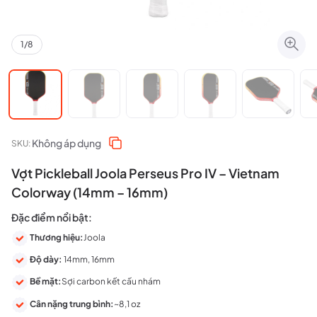
1
/
8
Không áp dụng
SKU:
Vợt Pickleball Joola Perseus Pro IV – Vietnam
Colorway (14mm – 16mm)
Đặc điểm nổi bật:
Thương hiệu:
Joola
Độ dày:
14mm, 16mm
Bề mặt:
Sợi carbon kết cấu nhám
Cân nặng trung bình:
~8,1 oz