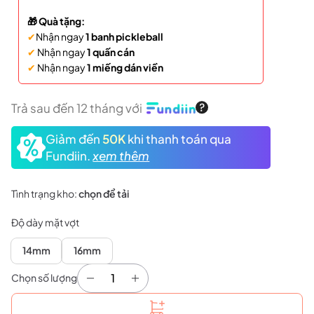
🎁 Quà tặng:
✔
Nhận ngay
1 banh pickleball
✔
Nhận ngay
1 quấn cán
✔
Nhận ngay
1 miếng dán viền
Trả sau đến 12 tháng với
Giảm đến
50K
khi thanh toán qua
Fundiin.
xem thêm
Tình trạng kho:
chọn để tải
Độ dày mặt vợt
14mm
16mm
Chọn số lượng
Vợt Joola Perseus Pro IV - Asia Colorway số lượn