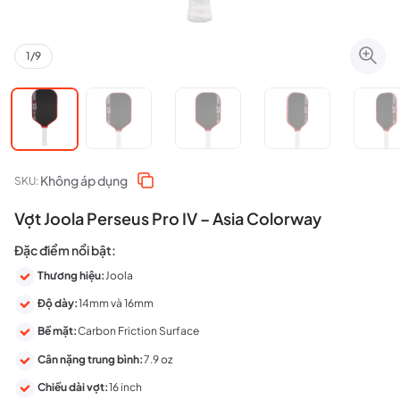
1
/
9
Không áp dụng
SKU:
Vợt Joola Perseus Pro IV – Asia Colorway
Đặc điểm nổi bật:
Thương hiệu:
Joola
Độ dày:
14mm và 16mm
Bề mặt:
Carbon Friction Surface
Cân nặng trung bình:
7.9 oz
Chiều dài vợt:
16 inch