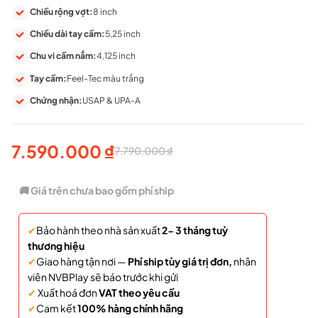
Chiều rộng vợt:
8 inch
Chiều dài tay cầm:
5,25 inch
Chu vi cầm nắm:
4,125 inch
Tay cầm:
Feel-Tec màu trắng
Chứng nhận:
USAP & UPA-A
7.590.000
₫
7.790.000
₫
Giá
Giá
gốc
hiện
🚚 Giá trên chưa bao gồm phí ship
là:
tại
✔
Bảo hành theo nhà sản xuất
2- 3 tháng tuỳ
7.790.000 ₫.
là:
thương hiệu
7.590.000 ₫.
✔
Giao hàng tận nơi —
Phí ship tùy giá trị đơn,
nhân
viên NVBPlay sẽ báo trước khi gửi
✔
Xuất hoá đơn
VAT theo yêu cầu
✔
Cam kết
100% hàng chính hãng