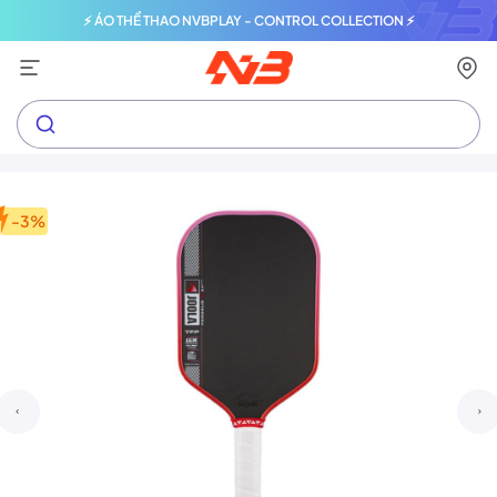
⚡ ÁO THỂ THAO NVBPLAY - CONTROL COLLECTION ⚡
-3%