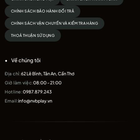
– Asia Colorway
chính là sự đầu tư xứng đáng trong năm 2025.
CHÍNH SÁCH BẢO HÀNH ĐỔI TRẢ
Xem thêm các sản phẩm
PICKLEBAL
CHÍNH SÁCH VẬN CHUYỂN VÀ KIỂM TRA HÀNG
Liên hệ ngay tại
fanpage!
THOẢ THUẬN SỬ DỤNG
Về chúng tôi
Địa chỉ:
62 Lê Bình, Tân An, Cần Thơ
Giờ làm việc:
08:00 - 21:00
Hotline:
0987.879.243
Email:
info@nvbplay.vn