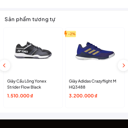
cao, giúp bạn xử lý tình huống linh hoạt và chắc chắn.
Thiết kế mũi giày Wide Fit
Sản phẩm tương tự
Mũi giày rộng, thoải mái, phù hợp cả với những người có bàn
chân to hoặc bè ngang – không gây bí, đau chân khi thi đấu lâu
dài.
-2%
Ưu Điểm Nổi Trội
Kết cấu bền bỉ, chắc chắn từ da thật và vật liệu cao cấp
Êm ái, ổn định và đàn hồi tốt nhờ Mizuno Enerzy
Phù hợp với bàn chân châu Á, nhất là người có mũi chân to
Lý tưởng cho người chơi chuyên nghiệp hoặc thi đấu thường
Giày Cầu Lông Yonex
Giày Adidas Crazyflight M
xuyên
Strider Flow Black
HQ3488
1.510.000
₫
3.200.000
₫