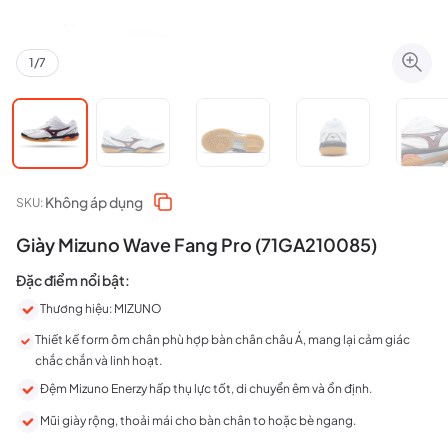
1
/
7
Không áp dụng
SKU:
Giày Mizuno Wave Fang Pro (71GA210085)
Đặc điểm nổi bật:
Thương hiệu: MIZUNO
Thiết kế form ôm chân phù hợp bàn chân châu Á, mang lại cảm giác
chắc chắn và linh hoạt.
Đệm Mizuno Enerzy hấp thụ lực tốt, di chuyển êm và ổn định.
Mũi giày rộng, thoải mái cho bàn chân to hoặc bè ngang.