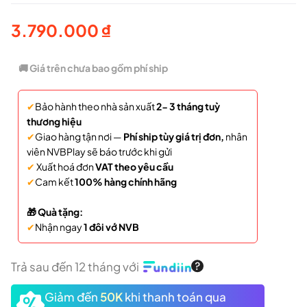
3.790.000
₫
🚚 Giá trên chưa bao gồm phí ship
✔
Bảo hành theo nhà sản xuất
2- 3 tháng tuỳ
thương hiệu
✔
Giao hàng tận nơi —
Phí ship tùy giá trị đơn,
nhân
viên NVBPlay sẽ báo trước khi gửi
✔
Xuất hoá đơn
VAT theo yêu cầu
✔
Cam kết
100% hàng chính hãng
🎁 Quà tặng:
✔
Nhận ngay
1 đôi vớ NVB
Trả sau đến 12 tháng với
Giảm đến
50K
khi thanh toán qua