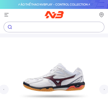
⚡ ÁO THỂ THAO NVBPLAY - CONTROL COLLECTION ⚡