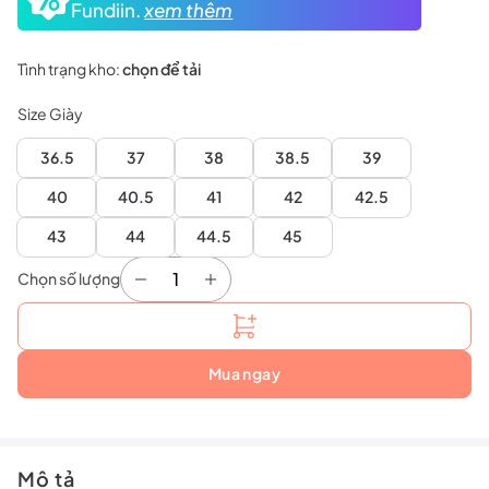
Fundiin.
xem thêm
Tình trạng kho:
chọn để tải
Size Giày
36.5
37
38
38.5
39
40
40.5
41
42
42.5
43
44
44.5
45
Chọn số lượng
Giày Mizuno Wave Fang Pro (71GA210085) số lư
Mua ngay
Mô tả