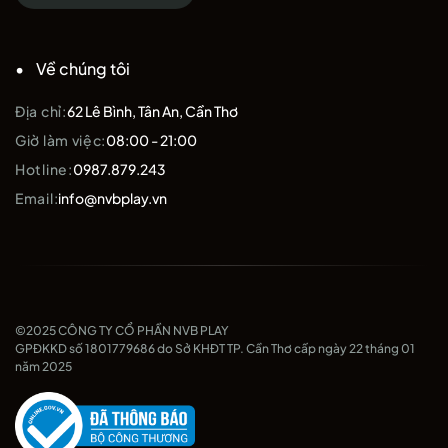
Xem thêm sản phẩm
Giày Mizuno
Liên hệ ngay tại fanpage
NVBPlay
Về chúng tôi
Địa chỉ:
62 Lê Bình, Tân An, Cần Thơ
Giờ làm việc:
08:00 - 21:00
Hotline:
0987.879.243
Email:
info@nvbplay.vn
©2025 CÔNG TY CỔ PHẦN NVB PLAY
GPĐKKD số 1801779686 do Sở KHĐT TP. Cần Thơ cấp ngày 22 tháng 01
năm 2025