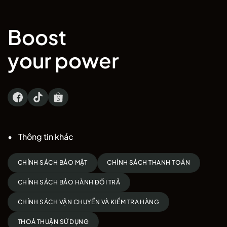
Boost
your power
Thông tin khác
Kết Luận
CHÍNH SÁCH BẢO MẬT
CHÍNH SÁCH THANH TOÁN
Nếu bạn đang tìm kiếm một đôi
giày cầu lông cao cấp, bền bỉ,
CHÍNH SÁCH BẢO HÀNH ĐỔI TRẢ
ôm chân chắc chắn và hỗ trợ tối đa hiệu suất thi đấu
, thì
Mizuno
Wave Fang Pro
là lựa chọn lý tưởng. Với sự kết hợp hoàn hảo giữa
CHÍNH SÁCH VẬN CHUYỂN VÀ KIỂM TRA HÀNG
chất liệu da thật và công nghệ đỉnh cao của Mizuno, đây là mẫu
giày đáng sở hữu cho mọi tay vợt nghiêm túc.
THOẢ THUẬN SỬ DỤNG