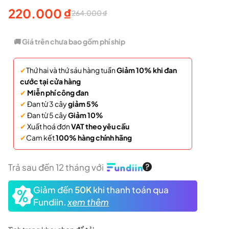
220.000
₫
264.000
₫
Giá
Giá
gốc
hiện
🚚 Giá trên chưa bao gồm phí ship
là:
tại
✔
Thứ hai và thứ sáu hàng tuần
Giảm 10% khi đan
264.000 ₫.
là:
cước tại cửa hàng
220.000 ₫.
✔
Miễn phí công đan
✔
Đan từ 3 cây
giảm 5%
✔
Đan từ 5 cây
Giảm 10%
✔
Xuất hoá đơn
VAT theo yêu cầu
✔
Cam kết
100% hàng chính hãng
Trả sau đến 12 tháng với
Giảm đến
50K
khi thanh toán qua
Fundiin.
xem thêm