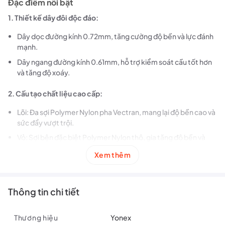
Đặc điểm nổi bật
1. Thiết kế dây đôi độc đáo:
Dây dọc đường kính 0.72mm, tăng cường độ bền và lực đánh
mạnh.
Dây ngang đường kính 0.61mm, hỗ trợ kiểm soát cầu tốt hơn
và tăng độ xoáy.
2. Cấu tạo chất liệu cao cấp:
Lõi: Đa sợi Polymer Nylon pha Vectran, mang lại độ bền cao và
sức đẩy vượt trội.
Vỏ: Sợi bện đặc biệt Polymer Nylon thô, gia tăng độ bền và
khả năng chịu lực.
Xem thêm
3. Hiệu suất vượt trội:
Lực đẩy: 10/10, cho những cú smash mạnh mẽ.
Thông tin chi tiết
Độ bền: 6/10, phù hợp với người chơi thường xuyên thay cước.
Âm thanh: 9/10, tạo tiếng nổ vang khi đập cầu.
Thương hiệu
Yonex