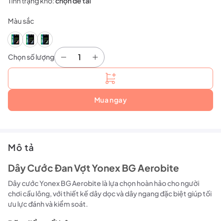
Tình trạng kho:
chọn để tải
Màu sắc
Chọn số lượng
Dây Cước Đan Vợt Yonex BG Aerobite Trắng Đỏ 
Mua ngay
Mô tả
Dây Cước Đan Vợt Yonex BG Aerobite
Dây cước Yonex BG Aerobite là lựa chọn hoàn hảo cho người
chơi cầu lông, với thiết kế dây dọc và dây ngang đặc biệt giúp tối
ưu lực đánh và kiểm soát.