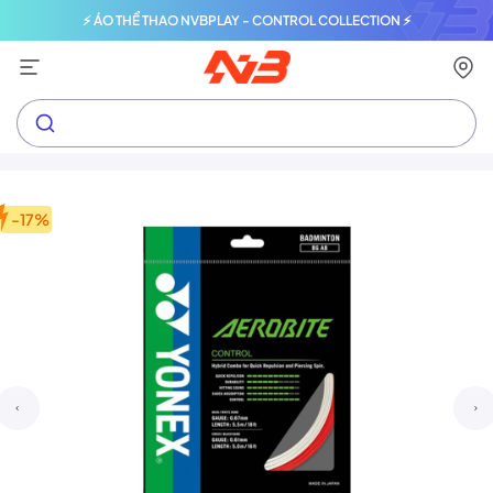
⚡ ÁO THỂ THAO NVBPLAY - CONTROL COLLECTION ⚡
-17%