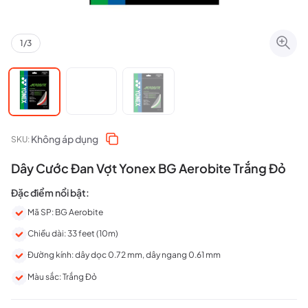
1
/
3
Không áp dụng
SKU:
Dây Cước Đan Vợt Yonex BG Aerobite Trắng Đỏ
Đặc điểm nổi bật:
Mã SP: BG Aerobite
Chiều dài: 33 feet (10m)
Đường kính: dây dọc 0.72 mm, dây ngang 0.61 mm
Màu sắc: Trắng Đỏ